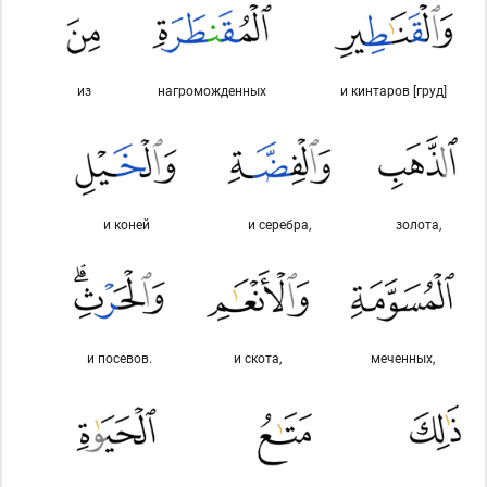
из
нагроможденных
и кинтаров [груд]
и коней
и серебра,
золота,
и посевов.
и скота,
меченных,