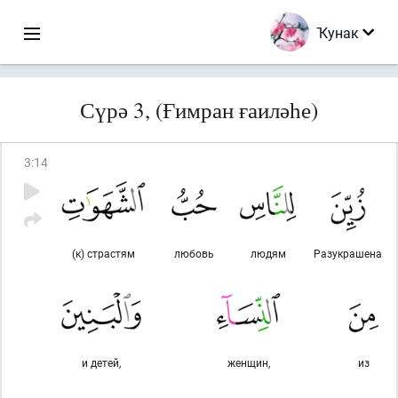
Ҡунак
Сүрә 3, (Ғимран ғаиләһе)
3
:
14
(к) страстям
любовь
людям
Разукрашена
и детей,
женщин,
из