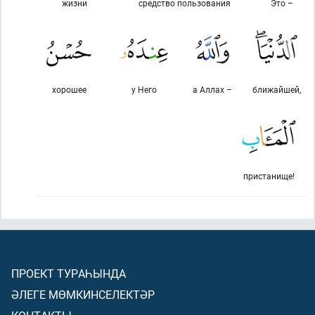
жизни
средство пользования
Это –
хорошее
у Него
а Аллах –
ближайшей,
пристанище!
ПРОЕКТ ТУРАҺЫНДА
ӘЛЕГЕ МӨМКИНСЕЛЕКТӘР