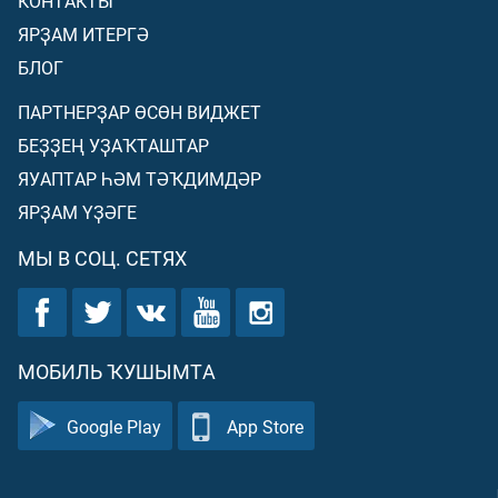
КОНТАКТЫ
ЯРҘАМ ИТЕРГӘ
БЛОГ
ПАРТНЕРҘАР ӨСӨН ВИДЖЕТ
БЕҘҘЕҢ УҘАҠТАШТАР
ЯУАПТАР ҺӘМ ТӘҠДИМДӘР
ЯРҘАМ ҮҘӘГЕ
МЫ В СОЦ. СЕТЯХ
МОБИЛЬ ҠУШЫМТА
Google Play
App Store