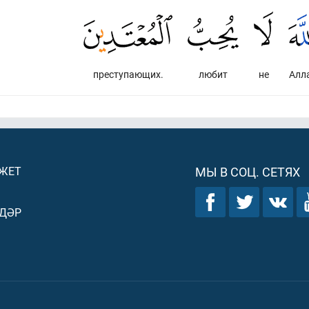
преступающих.
любит
не
Алл
ДЖЕТ
МЫ В СОЦ. СЕТЯХ
ДӘР