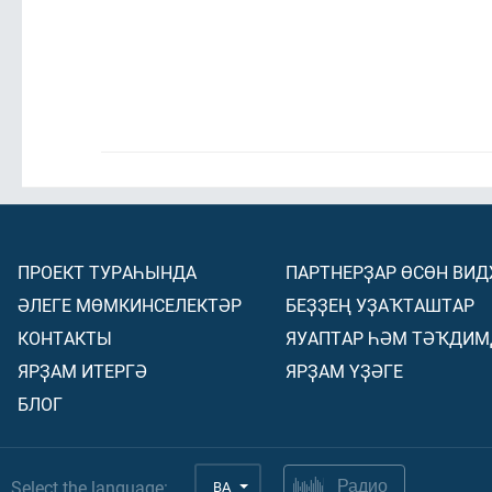
ПРОЕКТ ТУРАҺЫНДА
ПАРТНЕРҘАР ӨСӨН ВИ
ӘЛЕГЕ МӨМКИНСЕЛЕКТӘР
БЕҘҘЕҢ УҘАҠТАШТАР
КОНТАКТЫ
ЯУАПТАР ҺӘМ ТӘҠДИМ
ЯРҘАМ ИТЕРГӘ
ЯРҘАМ ҮҘӘГЕ
БЛОГ
Select the language:
BA
Радио