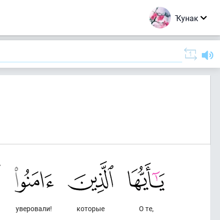
Ҡунак
уверовали!
которые
О те,