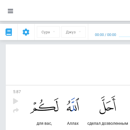
Сүрә
Джүз
00:00
/
00:00
5
:
87
для вас,
Аллах
сделал дозволенным