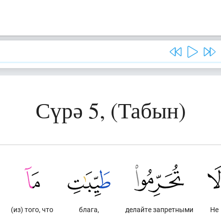
Сүрә 5, (Табын)
(из) того, что
блага,
делайте запретными
Не