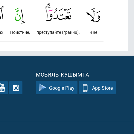
ах
Поистине,
преступайте (границ).
и не
МОБИЛЬ ҠУШЫМТА
Google Play
App Store