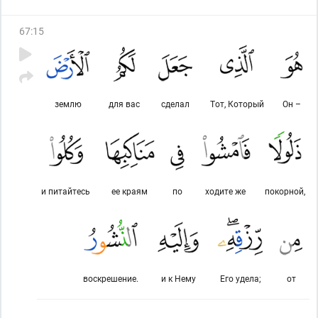
67
:
15
землю
для вас
сделал
Тот, Который
Он –
и питайтесь
ее краям
по
ходите же
покорной,
воскрешение.
и к Нему
Его удела;
от