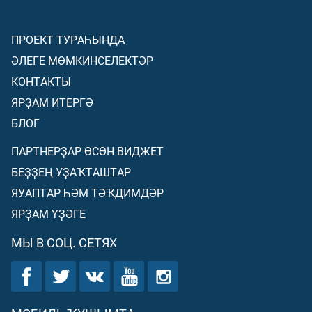
ПРОЕКТ ТУРАҺЫНДА
ӘЛЕГЕ МӨМКИНСЕЛЕКТӘР
КОНТАКТЫ
ЯРҘАМ ИТЕРГӘ
БЛОГ
ПАРТНЕРҘАР ӨСӨН ВИДЖЕТ
БЕҘҘЕҢ УҘАҠТАШТАР
ЯУАПТАР ҺӘМ ТӘҠДИМДӘР
ЯРҘАМ ҮҘӘГЕ
МЫ В СОЦ. СЕТЯХ