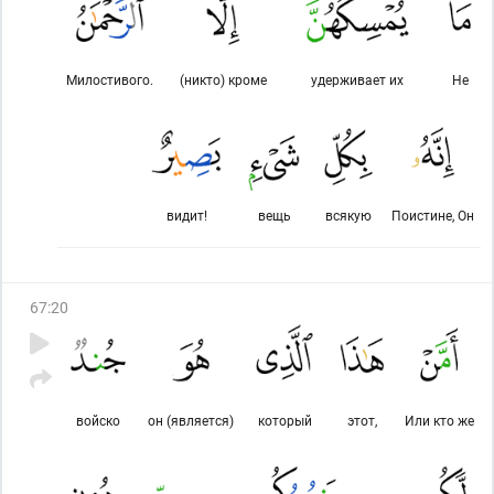
Милостивого.
(никто) кроме
удерживает их
Не
видит!
вещь
всякую
Поистине, Он
67
:
20
войско
он (является)
который
этот,
Или кто же