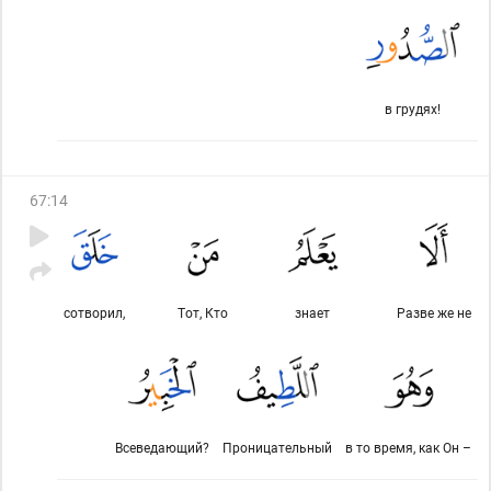
в грудях!
67
:
14
сотворил,
Тот, Кто
знает
Разве же не
Всеведающий?
Проницательный
в то время, как Он –