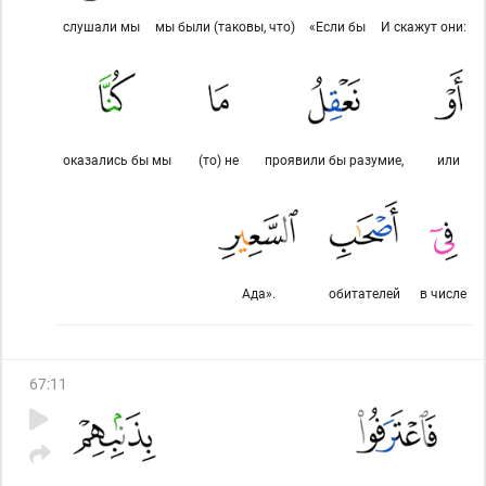
слушали мы
мы были (таковы, что)
«Если бы
И скажут они:
оказались бы мы
(то) не
проявили бы разумие,
или
Ада».
обитателей
в числе
67
:
11