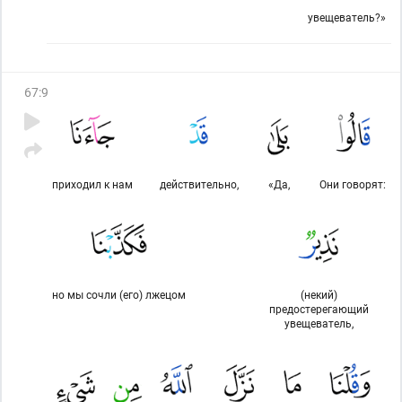
увещеватель?»
67
:
9
приходил к нам
действительно,
«Да,
Они говорят:
но мы сочли (его) лжецом
(некий)
предостерегающий
увещеватель,