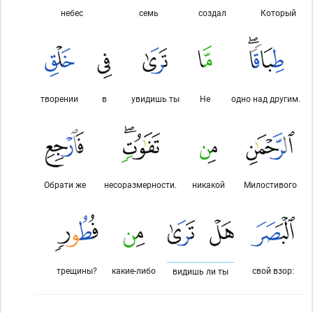
небес
семь
создал
Который
творении
в
увидишь ты
Не
одно над другим.
Обрати же
несоразмерности.
никакой
Милостивого
трещины?
какие-либо
свой взор:
видишь ли ты