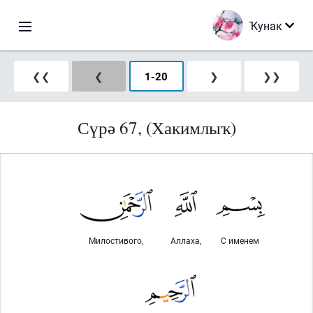
Ҡунак
❮❮
❮
1
-
20
❯
❯❯
Сүрә 67, (Хакимлыҡ)
Милостивого,
Аллаха,
С именем