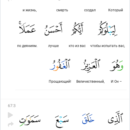
и жизнь,
смерть
создал
Который
по деяниям.
лучше
кто из вас
чтобы испытать вас,
Прощающий!
Величественный,
И Он –
67
:
3