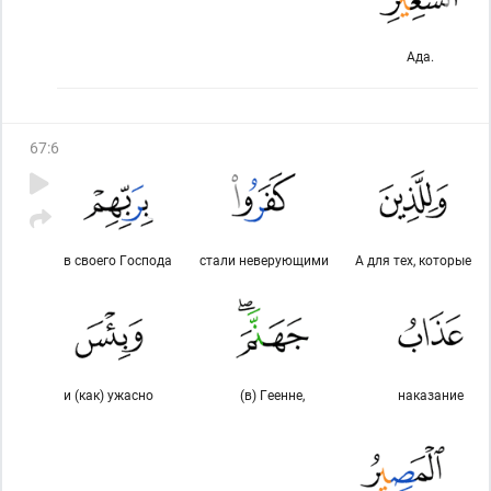
Ада.
67
:
6
в своего Господа
стали неверующими
А для тех, которые
и (как) ужасно
(в) Геенне,
наказание