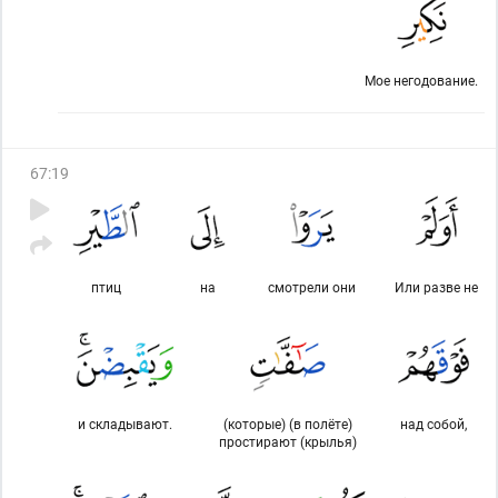
Мое негодование.
67
:
19
птиц
на
смотрели они
Или разве не
и складывают.
(которые) (в полёте)
над собой,
простирают (крылья)