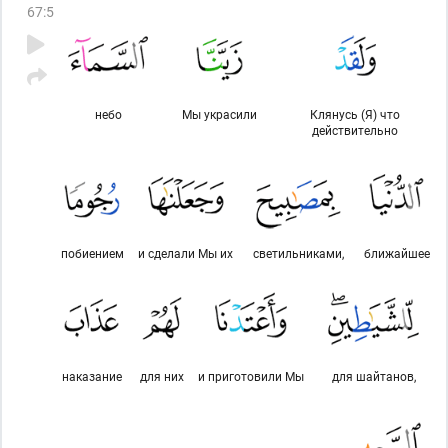
67
:
5
небо
Мы украсили
Клянусь (Я) что
действительно
побиением
и сделали Мы их
светильниками,
ближайшее
наказание
для них
и приготовили Мы
для шайтанов,