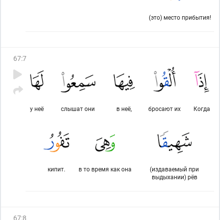
(это) место прибытия!
67
:
7
у неё
слышат они
в неё,
бросают их
Когда
кипит.
в то время как она
(издаваемый при
выдыхании) рёв
67
:
8