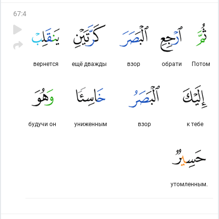
67
:
4
вернется
ещё дважды
взор
обрати
Потом
будучи он
униженным
взор
к тебе
утомленным.