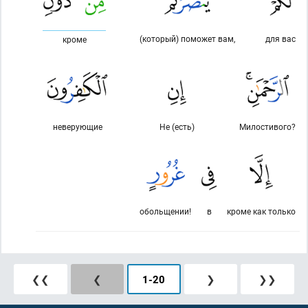
(который) поможет вам,
для вас
кроме
неверующие
Не (есть)
Милостивого?
обольщении!
в
кроме как только
❮❮
❮
1
-
20
❯
❯❯