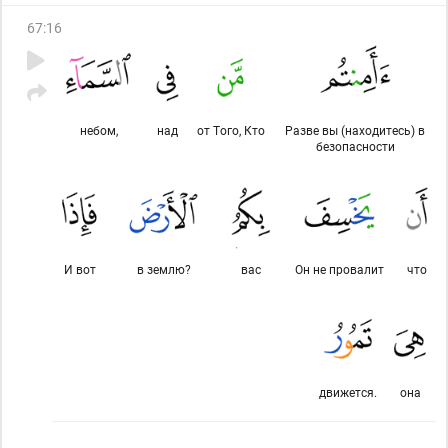
67
:
16
небом,
над
от Того, Кто
Разве вы (находитесь) в
безопасности
И вот
в землю?
вас
Он не провалит
что
движется.
она