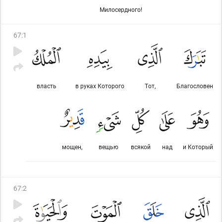
Милосердного!
67
:
1
власть
в руках Которого
Тот,
Благословен
мощен,
вещью
всякой
над
и Который
67
:
2