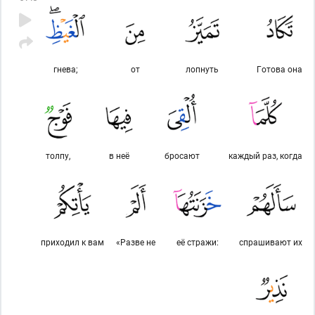
гнева;
от
лопнуть
Готова она
толпу,
в неё
бросают
каждый раз, когда
приходил к вам
«Разве не
её стражи:
спрашивают их