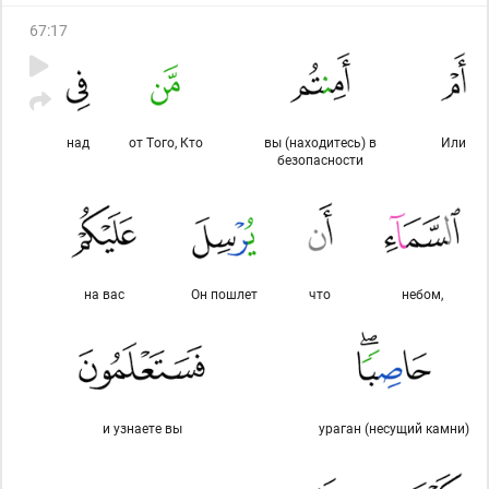
67
:
17
над
от Того, Кто
вы (находитесь) в
Или
безопасности
на вас
Он пошлет
что
небом,
и узнаете вы
ураган (несущий камни)