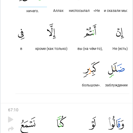
Аллах
ниспосылал
«Не
и сказали мы:
ничего.
в
кроме (как только)
вы (на чём-то),
Не (есть)
большом».
заблуждении
67
:
10