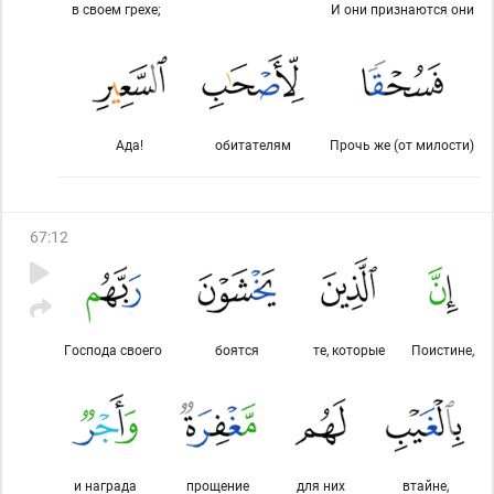
в своем грехе;
И они признаются они
Ада!
обитателям
Прочь же (от милости)
67
:
12
Господа своего
боятся
те, которые
Поистине,
и награда
прощение
для них
втайне,