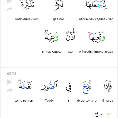
напоминанием
для вас
чтобы Мы сделали это
внимающее.
ухо
и (чтобы) вняло этому
69
:
13
дуновением
Трубу
в
будет дунуто
И когда