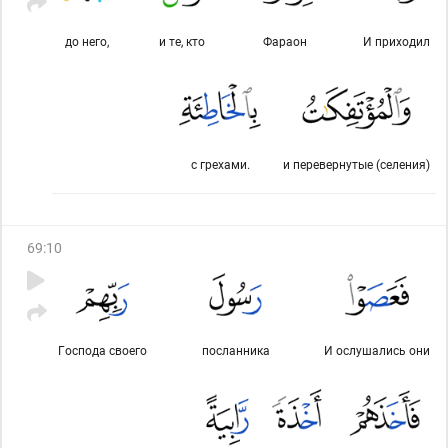
до него,
и те, кто
Фараон
И приходил
с грехами.
и перевернутые (селения)
69
:
10
Господа своего
посланника
И ослушались они