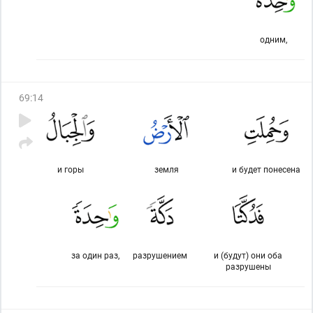
одним,
69
:
14
и горы
земля
и будет понесена
за один раз,
разрушением
и (будут) они оба
разрушены