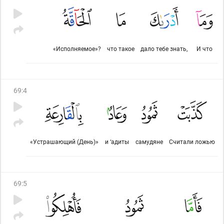
«Исполняемое»?
что такое
дало тебе знать,
И что
69
:
4
«Устрашающий (День)»
и ‘адиты
самудяне
Считали ложью
69
:
5