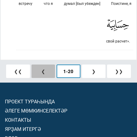
встречу
что я
думал [был убежден]
Поистине, я
свой расчет».
❮❮
❮
1
-
20
❯
❯❯
ПРОЕКТ ТУРАҺЫНДА
ӘЛЕГЕ МӨМКИНСЕЛЕКТӘР
КОНТАКТЫ
ЯРҘАМ ИТЕРГӘ