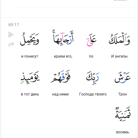
69
:
17
и понесут
краям его,
по
И ангелы
в тот день
над ними
Господа твоего
Трон
восемь.