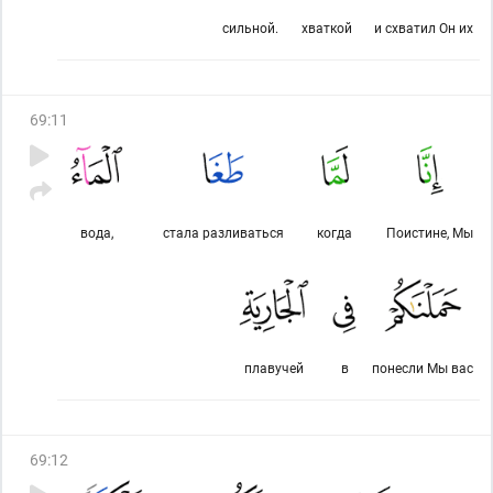
сильной.
хваткой
и схватил Он их
69
:
11
вода,
стала разливаться
когда
Поистине, Мы
плавучей
в
понесли Мы вас
69
:
12