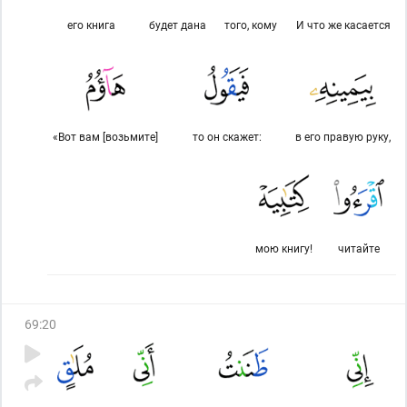
его книга
будет дана
того, кому
И что же касается
«Вот вам [возьмите]
то он скажет:
в его правую руку,
мою книгу!
читайте
69
:
20