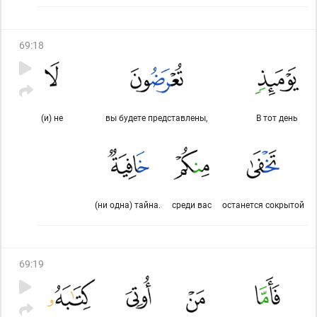
69
:
18
(и) не
вы будете представлены,
В тот день
(ни одна) тайна.
среди вас
останется сокрытой
69
:
19