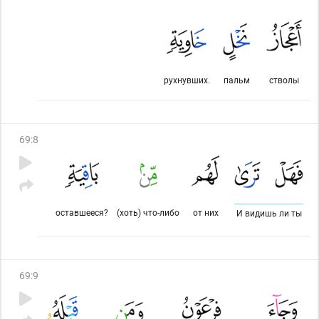
рухнувших.
пальм
стволы
69
:
8
оставшееся?
(хоть) что-либо
от них
И видишь ли ты
69
:
9