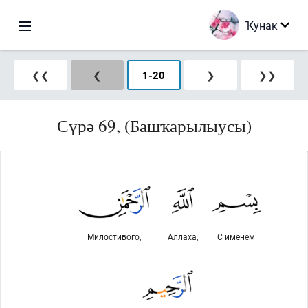
Ҡунак
❮❮
❮
1
-
20
❯
❯❯
Сүрә 69, (Башҡарылыусы)
Милостивого,
Аллаха,
С именем