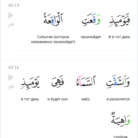
69
:
15
Событие (которое
произойдет
И в тот день
непременно произойдет)
69
:
16
в тот день
и будет оно
небо,
и расколется
слабым