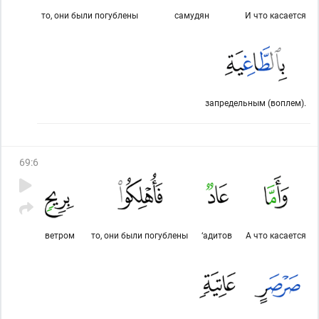
то, они были погублены
самудян
И что касается
запредельным (воплем).
69
:
6
ветром
то, они были погублены
‘адитов
А что касается