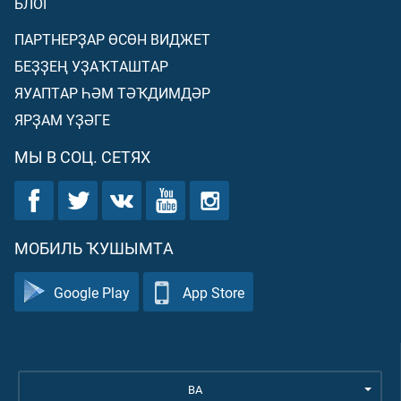
БЛОГ
ПАРТНЕРҘАР ӨСӨН ВИДЖЕТ
БЕҘҘЕҢ УҘАҠТАШТАР
ЯУАПТАР ҺӘМ ТӘҠДИМДӘР
ЯРҘАМ ҮҘӘГЕ
МЫ В СОЦ. СЕТЯХ
МОБИЛЬ ҠУШЫМТА
Google Play
App Store
BA