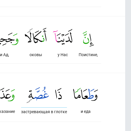
и Ад,
оковы
у Нас
Поистине,
казание
и еда
застревающая в глотке