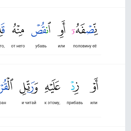
го,
от него
убавь
или
половину её
ран
и читай
к этому,
прибавь
или