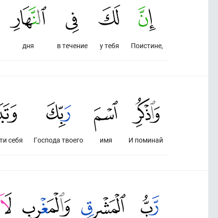
дня
в течение
у тебя
Поистине,
ти себя
Господа твоего
имя
И поминай