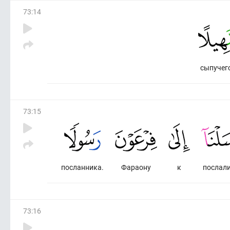
73
:
14
сыпучег
73
:
15
посланника.
Фараону
к
послал
73
:
16