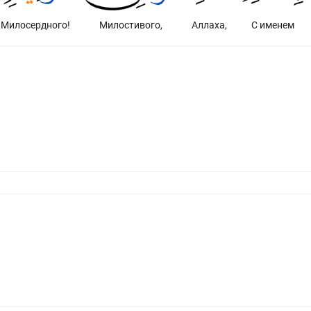
Милосердного!
Милостивого,
Аллаха,
С именем