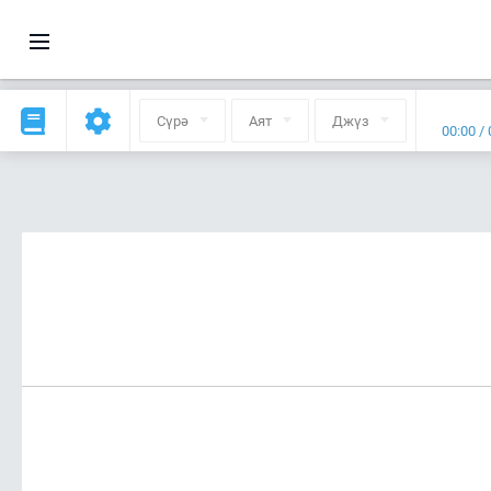
Сүрә
Аят
Джүз
00:00
/