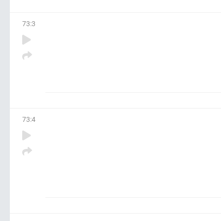
73
:
3
73
:
4