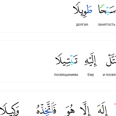
долгая.
занятость
посвящением.
Ему
и посвя