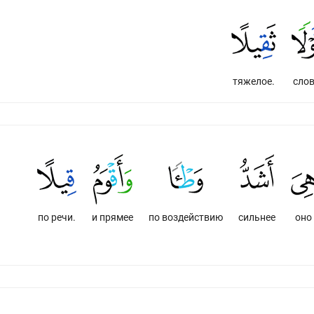
тяжелое.
сло
по речи.
и прямее
по воздействию
сильнее
оно