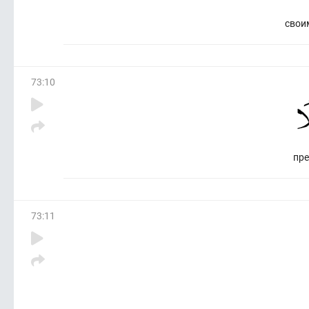
свои
73
:
10
пр
73
:
11