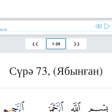
00:00
❮❮
1
-
20
❯❯
Сүрә 73, (Ябынған)