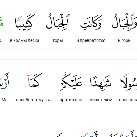
о.
в холмы песка
горы
и превратятся
и горы
и Мы
подобно тому, как
против вас
свидетелем
посланн