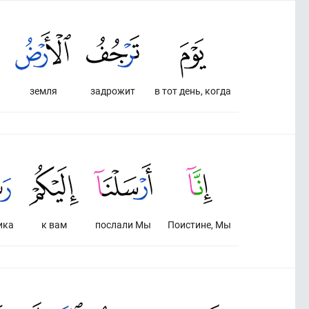
земля
задрожит
в тот день, когда
ика
к вам
послали Мы
Поистине, Мы