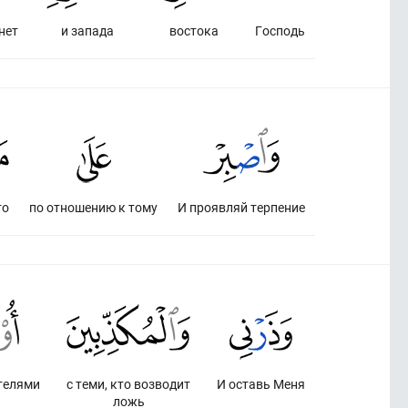
нет
и запада
востока
Господь
то
по отношению к тому
И проявляй терпение
телями
с теми, кто возводит
И оставь Меня
ложь