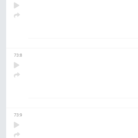
73
:
8
73
:
9