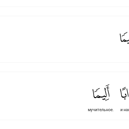
мучительное.
и на