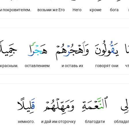
м покровителем.
возьми же Его
Него
кроме
бога
екрасным.
оставлением
и оставь их
говорят они
ч
немного.
и дай им отсрочку
благодати
облада