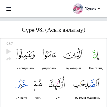
Ҡунак
Сүрә 98, (Асыҡ аңлатыу)
98
:
7
и совершали
уверовали
те, которые
Поистине,
лучшие
они,
те –
праведные деяния,