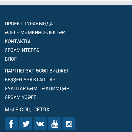
ПРОЕКТ ТУРАҺЫНДА
ӘЛЕГЕ МӨМКИНСЕЛЕКТӘР
КОНТАКТЫ
ЯРҘАМ ИТЕРГӘ
БЛОГ
ПАРТНЕРҘАР ӨСӨН ВИДЖЕТ
БЕҘҘЕҢ УҘАҠТАШТАР
ЯУАПТАР ҺӘМ ТӘҠДИМДӘР
ЯРҘАМ ҮҘӘГЕ
МЫ В СОЦ. СЕТЯХ