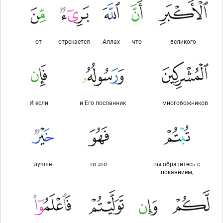
от
отрекается
Аллах
что
великого
И если
и Его посланник
многобожников
лучше
то это
вы обратитесь с
покаянием,