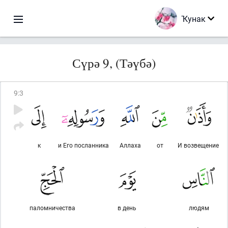
Ҡунак
Сүрә 9, (Тәүбә)
9
:
3
к
и Его посланника
Аллаха
от
И возвещение
паломничества
в день
людям