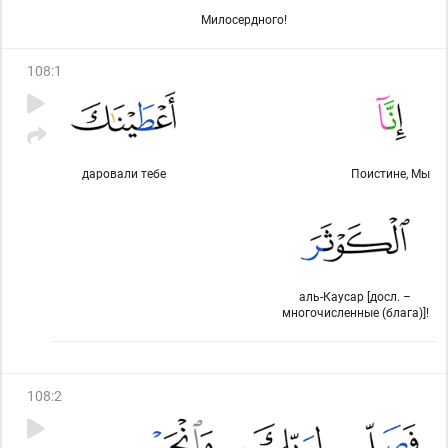
Милосердного!
108
:
1
даровали тебе
Поистине, Мы
аль-Каусар [досл. –
многочисленные (блага)]!
108
:
2