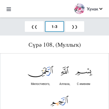
Ҡунак
❮❮
1
-
3
❯❯
Сүрә 108, (Муллыҡ)
Милостивого,
Аллаха,
С именем