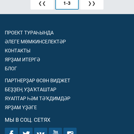
❮❮
1
-
3
❯❯
ПРОЕКТ ТУРАҺЫНДА
ӘЛЕГЕ МӨМКИНСЕЛЕКТӘР
КОНТАКТЫ
ЯРҘАМ ИТЕРГӘ
БЛОГ
ПАРТНЕРҘАР ӨСӨН ВИДЖЕТ
БЕҘҘЕҢ УҘАҠТАШТАР
ЯУАПТАР ҺӘМ ТӘҠДИМДӘР
ЯРҘАМ ҮҘӘГЕ
МЫ В СОЦ. СЕТЯХ