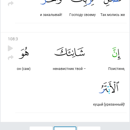
и закалывай!
Господу своему
Так молись же
108
:
3
он (сам)
ненавистник твой –
Поистине,
куцый [урезанный]!