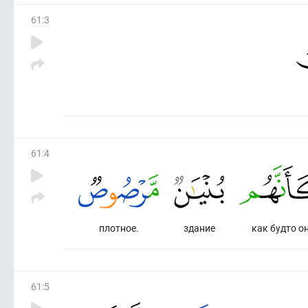
61
:
3
61
:
4
плотное.
здание
как будто о
61
:
5