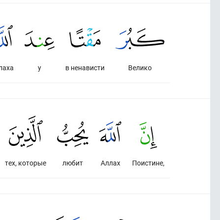
лаха
у
в ненависти
Велико
тех, которые
любит
Аллах
Поистине,