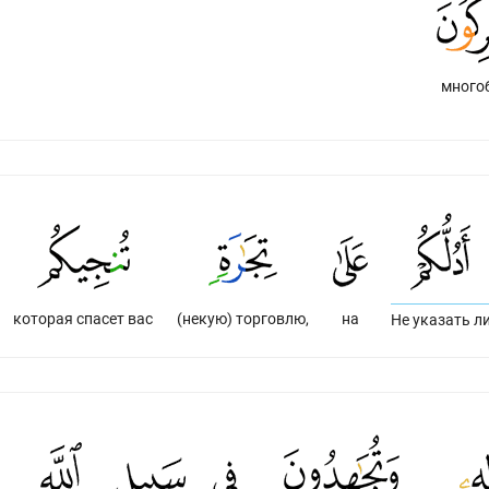
много
которая спасет вас
(некую) торговлю,
на
Не указать л