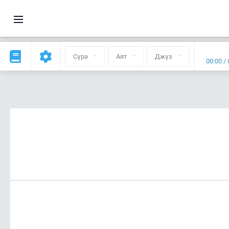
Сүрә
Аят
Джүз
00:00
/