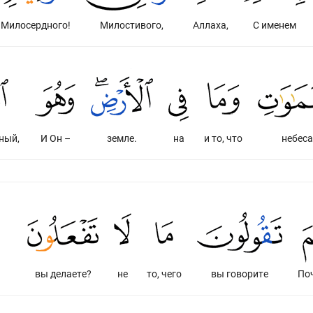
Милосердного!
Милостивого,
Аллаха,
С именем
ный,
И Он –
земле.
на
и то, что
небеса
вы делаете?
не
то, чего
вы говорите
По