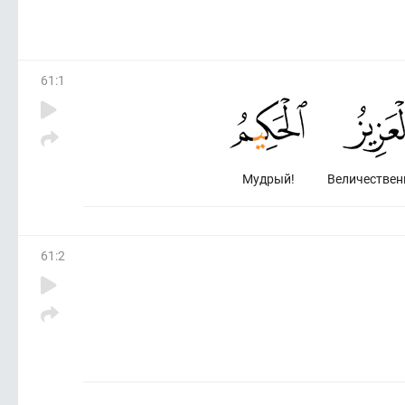
61
:
1
Мудрый!
Величествен
61
:
2