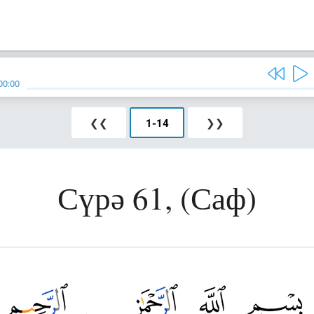
00:00
❮❮
1
-
14
❯❯
Сүрә 61, (Саф)