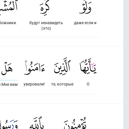
божники.
будут ненавидеть
даже если и
(это)
уверовали!
те, которые
О
и Мне вам