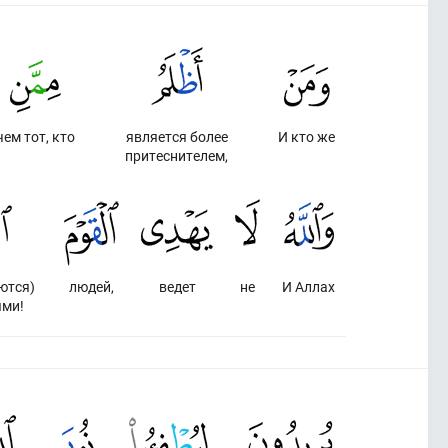
чем тот, кто
является более
И кто же
притеснителем,
ются)
людей,
ведет
не
И Аллах
ями!