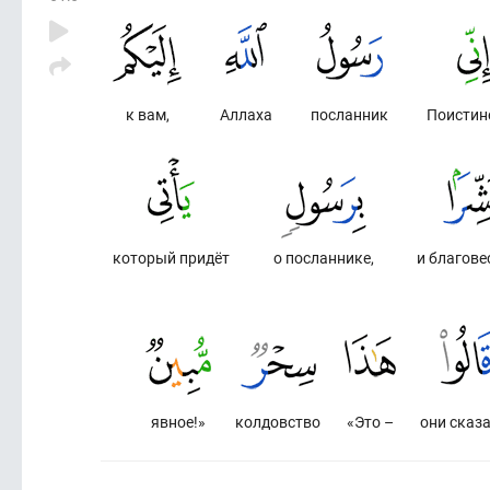
к вам,
Аллаха
посланник
Поистине
который придёт
о посланнике,
и благов
явное!»
колдовство
«Это –
они сказа