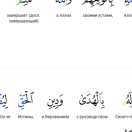
завершает (досл.
а Аллах
своими устами,
Алл
завершающий)
Он ее
Истины,
и Верованием
с руководством
Своего 