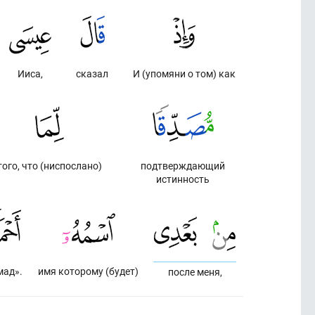
Ииса,
сказал
И (упомяни о том) как
того, что (ниспослано)
подтверждающий
истинность
мад».
имя которому (будет)
после меня,