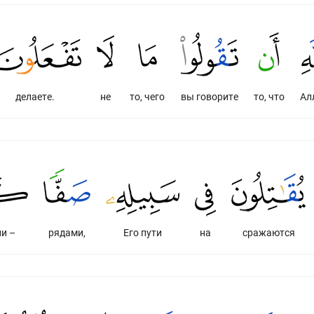
делаете.
не
то, чего
вы говорите
то, что
Ал
ни –
рядами,
Его пути
на
сражаются