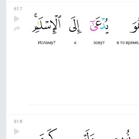
61
:
7
Исламу?
к
зовут
в то время
61
:
8