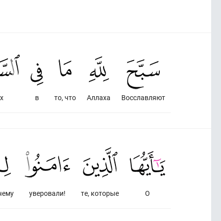
х
в
то, что
Аллаха
Восславляют
чему
уверовали!
те, которые
О