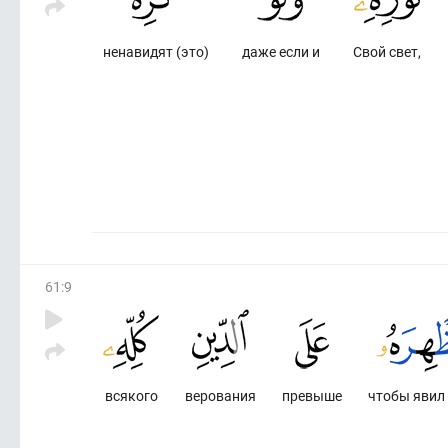
ненавидят (это)
даже если и
Свой свет,
61
:
9
всякого
верования
превыше
чтобы явил 