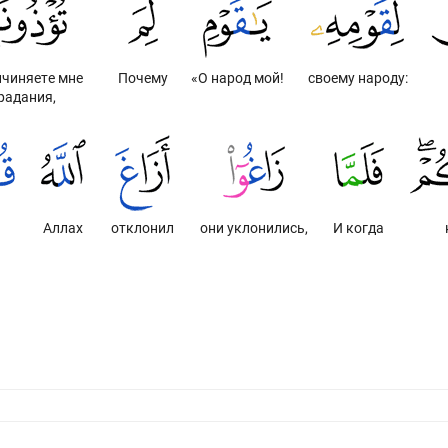
ичиняете мне
Почему
«О народ мой!
своему народу:
радания,
Аллах
отклонил
они уклонились,
И когда