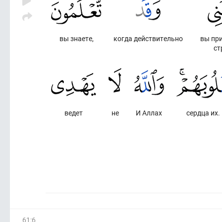
вы знаете,
когда действительно
вы пр
ст
ведет
не
И Аллах
сердца их.
61
:
6