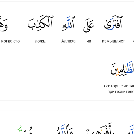
, когда его
ложь,
Аллаха
на
измышляет
(которые явля
притеснител