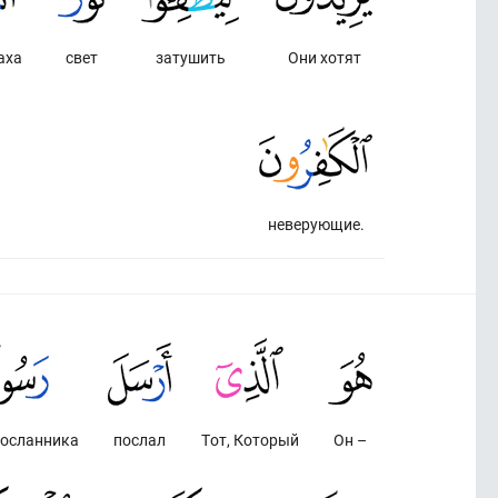
аха
свет
затушить
Они хотят
неверующие.
посланника
послал
Тот, Который
Он –