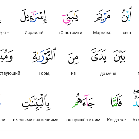
, я –
Исраила!
«О потомки
Марьям:
сын
ествующий
Торы,
из
до меня
ли:
с ясными знамениями,
он пришёл к ним
Когда же
Ах