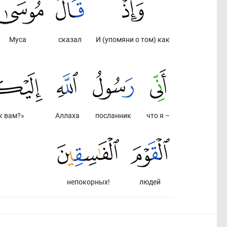
Муса
сказал
И (упомяни о том) как
к вам?»
Аллаха
посланник
что я –
непокорных!
людей