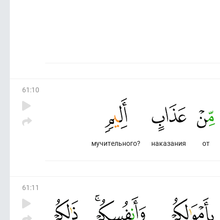
61
:
10
мучительного?
наказания
от
61
:
11