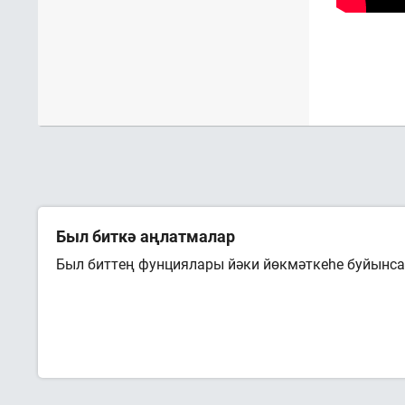
Был биткә аңлатмалар
Был биттең фунциялары йәки йөкмәткеһе буйынса 