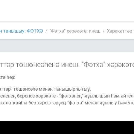
ән танышыу: ФӘТХӘ
"Фәтхә" хәрәкәте: инеш
Хәрәкәттәр 
ттәр төшөнсәһенә инеш. "Фәтхә" хәрәкәт
тә һеҙ:
әттәр" төшөнсәһе менән танышырһығыҙ.
теленең беренсе хәрәкәте - "фәтхәнең" яҙылышын һәм әйтел
кала ҡайһы бер хәрефтәрҙең "фәтхә" менән яҙылыу һәм у