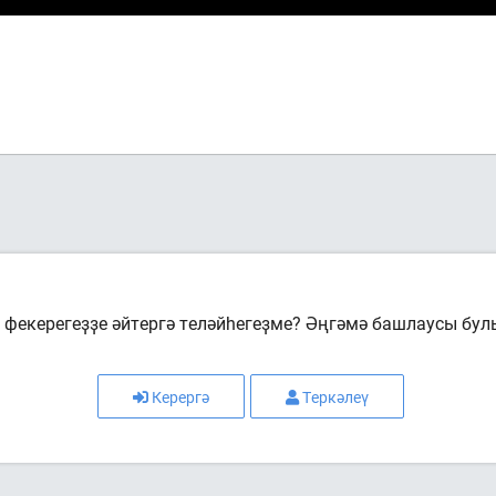
фекерегеҙҙе әйтергә теләйһегеҙме? Әңгәмә башлаусы бул
Керергә
Теркәлеү