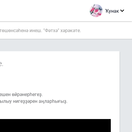
Ҡунак
төшөнсәһенә инеш. "Фәтхә" хәрәкәте.
е.
ешен өйрәнерһегеҙ.
ҡылыу нигеҙҙәрен аңларһығыҙ.