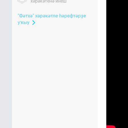
хәрәкәтенә инеш
"Фәтхә" хәрәкәтле һәрефтәрҙе
уҡыу