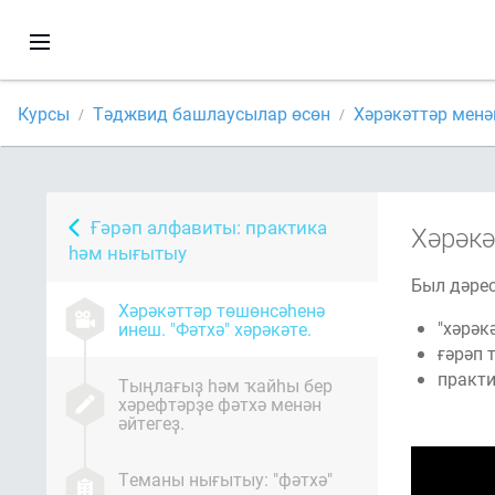
Курсы
Тәджвид башлаусылар өсөн
Хәрәкәттәр мен
Ғәрәп алфавиты: практика
Хәрәкә
һәм нығытыу
Был дәрес
Хәрәкәттәр төшөнсәһенә
"хәрәк
инеш. "Фәтхә" хәрәкәте.
ғәрәп 
практи
Тыңлағыҙ һәм ҡайһы бер
хәрефтәрҙе фәтхә менән
әйтегеҙ.
Теманы нығытыу: "фәтхә"