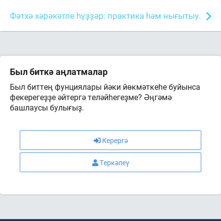
Фәтхә хәрәкәтле һүҙҙәр: практика һәм нығытыу.
Был биткә аңлатмалар
Был биттең фунциялары йәки йөкмәткеһе буйынса
фекерегеҙҙе әйтергә теләйһегеҙме? Әңгәмә
башлаусы булығыҙ.
Керергә
Теркәлеү