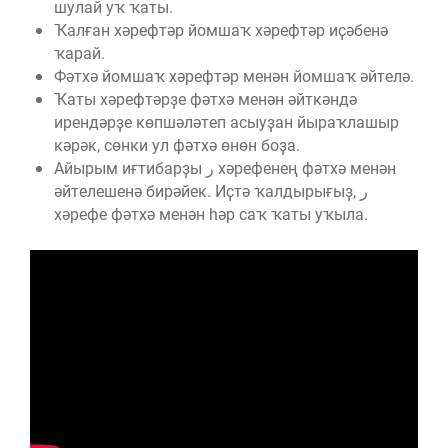
шулай уҡ ҡаты.
Ҡалған хәрефтәр йомшаҡ хәрефтәр иҫәбенә
ҡарай.
Фәтхә йомшаҡ хәрефтәр менән йомшаҡ әйтелә.
Ҡаты хәрефтәрҙе фәтхә менән әйткәндә
ирендәрҙе көпшәләтеп асыуҙан йыраҡлашыр
кәрәк, сөнки ул фәтхә өнөн боҙа.
Айырым иғтибарҙы ر хәрефенең фәтхә менән
әйтелешенә бирәйек. Иҫтә ҡалдырығыҙ, ر
хәрефе фәтхә менән һәр саҡ ҡаты уҡыла.