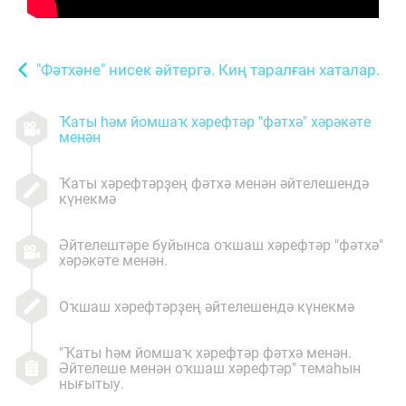
"Фәтхәне" нисек әйтергә. Киң таралған хаталар.
Ҡаты һәм йомшаҡ хәрефтәр "фәтхә" хәрәкәте
менән
Ҡаты хәрефтәрҙең фәтхә менән әйтелешендә
күнекмә
Әйтелештәре буйынса оҡшаш хәрефтәр "фәтхә"
хәрәкәте менән.
Оҡшаш хәрефтәрҙең әйтелешендә күнекмә
"Ҡаты һәм йомшаҡ хәрефтәр фәтхә менән.
Әйтелеше менән оҡшаш хәрефтәр" темаһын
нығытыу.