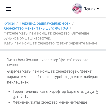
Ҡунак
Курсы
Тәджвид башлаусылар өсөн
Хәрәкәттәр менән танышыу: ФӘТХӘ
Фәтхәле ҡаты һәм йомшаҡ хәрефтәр. Әйтелеше
буйынса оҡшаш хәрефтәр.
Ҡаты һәм йомшаҡ хәрефтәр "фәтхә" хәрәкәте менән
Ҡаты һәм йомшаҡ хәрефтәр "фәтхә" хәрәкәте
менән
Әйҙәгеҙ ҡаты һәм йомшаҡ хәрефтәрҙең "фәтхә"
хәрәкәте менән әйтелеше тураһында ентекләберәк
һөйләшәйек:
Ғәрәп телендә ҡаты хәрефтәр бары ете: خَ صَ ضَ
طَ ظَ غَ قَ
Фәтхәнең ҡаты хәрефтәр менән әйтелеше