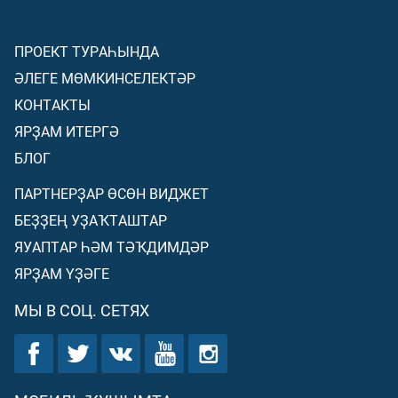
ПРОЕКТ ТУРАҺЫНДА
ӘЛЕГЕ МӨМКИНСЕЛЕКТӘР
КОНТАКТЫ
ЯРҘАМ ИТЕРГӘ
БЛОГ
ПАРТНЕРҘАР ӨСӨН ВИДЖЕТ
БЕҘҘЕҢ УҘАҠТАШТАР
ЯУАПТАР ҺӘМ ТӘҠДИМДӘР
ЯРҘАМ ҮҘӘГЕ
МЫ В СОЦ. СЕТЯХ