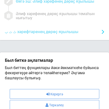
Өйгә эш: Әлиф хәрефенең дөрөҫ яҙылышы
Әлиф хәрефенең дөрөҫ яҙылышы темаһын
нығытыу
хәрефтәренең дөрөҫ яҙылышы
Был биткә аңлатмалар
Был биттең фунциялары йәки йөкмәткеһе буйынса
фекерегеҙҙе әйтергә теләйһегеҙме? Әңгәмә
башлаусы булығыҙ.
Керергә
Теркәлеү