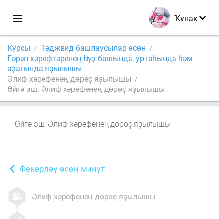
Ҡунак
Курсы
Тәджвид башлаусылар өсөн
Ғәрәп хәрефтәренең һүҙ башында, уртаһында һәм
аҙағында яҙылышы
Әлиф хәрефенең дөрөҫ яҙылышы
Өйгә эш: Әлиф хәрефенең дөрөҫ яҙылышы
Өйгә эш: Әлиф хәрефенең дөрөҫ яҙылышы
Фекерләү өсөн минут
Әлиф хәрефенең дөрөҫ яҙылышы