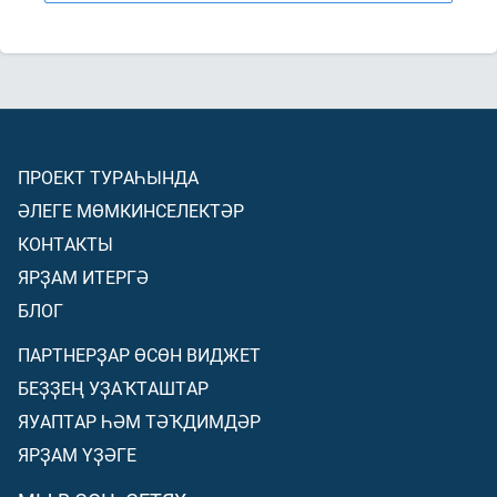
ПРОЕКТ ТУРАҺЫНДА
ӘЛЕГЕ МӨМКИНСЕЛЕКТӘР
КОНТАКТЫ
ЯРҘАМ ИТЕРГӘ
БЛОГ
ПАРТНЕРҘАР ӨСӨН ВИДЖЕТ
БЕҘҘЕҢ УҘАҠТАШТАР
ЯУАПТАР ҺӘМ ТӘҠДИМДӘР
ЯРҘАМ ҮҘӘГЕ