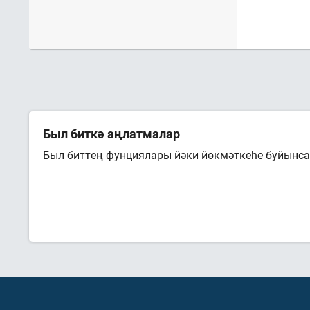
Был биткә аңлатмалар
Был биттең фунциялары йәки йөкмәткеһе буйынса 