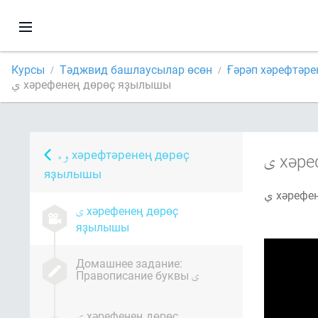
Курсы
Тәджвид башлаусылар өсөн
Ғәрәп хәрефтәр
ي хәрефенең дөрөҫ яҙылышы
хәрефтәренең дөрөҫ
хәре
яҙылышы
ي хәреф
хәрефенең дөрөҫ
яҙылышы
Домашнее задание:
Правописание буквы
хәрефенең дөрөҫ