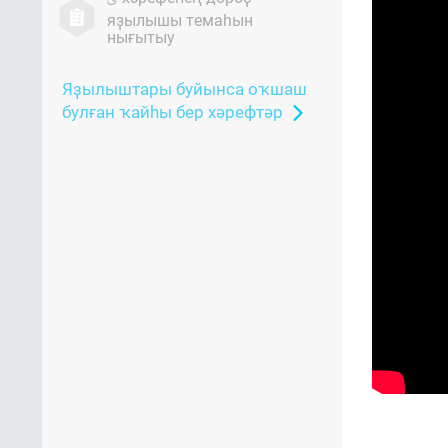
яҙылышы темаһын
нығытыу
Яҙылыштары буйынса оҡшаш
булған ҡайһы бер хәрефтәр