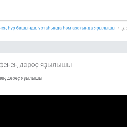
енең һүҙ башында, уртаһында һәм аҙағында яҙылышы
фенең дөрөҫ яҙылышы
енең дөрөҫ яҙылышы