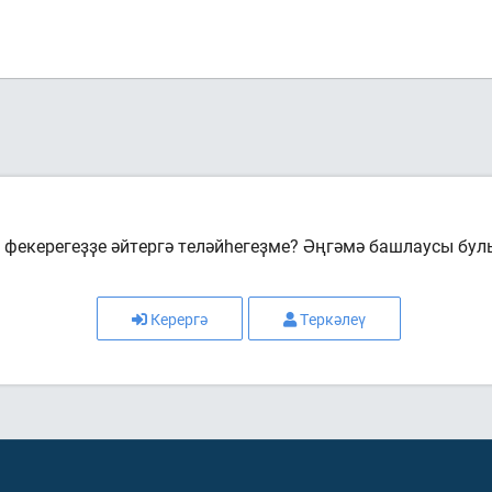
фекерегеҙҙе әйтергә теләйһегеҙме? Әңгәмә башлаусы бул
Керергә
Теркәлеү