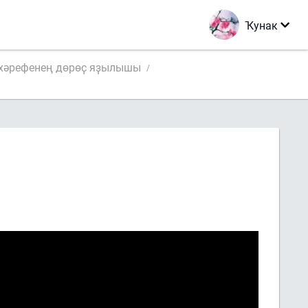
Ҡунак
ي хәрефенең дөрөҫ яҙылышы