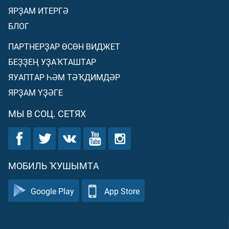
ЯРҘАМ ИТЕРГӘ
БЛОГ
ПАРТНЕРҘАР ӨСӨН ВИДЖЕТ
БЕҘҘЕҢ УҘАҠТАШТАР
ЯУАПТАР ҺӘМ ТӘҠДИМДӘР
ЯРҘАМ ҮҘӘГЕ
МЫ В СОЦ. СЕТЯХ
МОБИЛЬ ҠУШЫМТА
Google Play
App Store