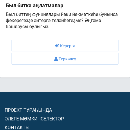
Был биткә аңлатмалар
Был биттең фунциялары йәки йөкмәткеһе буйынса
фекерегеҙҙе әйтергә теләйһегеҙме? Әңгәмә
башлаусы булығыҙ.
Керергә
Теркәлеү
ПРОЕКТ ТУРАҺЫНДА
ӘЛЕГЕ МӨМКИНСЕЛЕКТӘР
КОНТАКТЫ