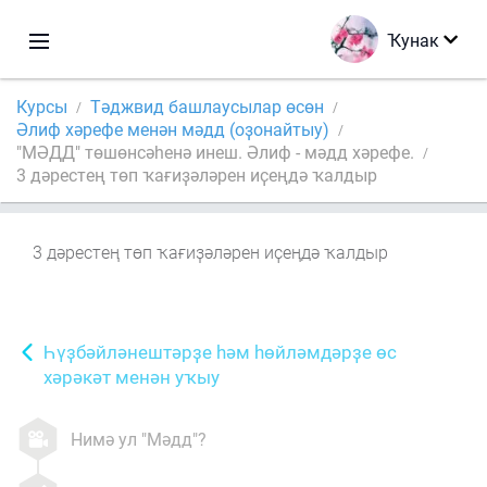
Ҡунак
Курсы
Тәджвид башлаусылар өсөн
Әлиф хәрефе менән мәдд (оҙонайтыу)
"МӘДД" төшөнсәһенә инеш. Әлиф - мәдд хәрефе.
3 дәрестең төп ҡағиҙәләрен иҫеңдә ҡалдыр
3 дәрестең төп ҡағиҙәләрен иҫеңдә ҡалдыр
Һүҙбәйләнештәрҙе һәм һөйләмдәрҙе өс
хәрәкәт менән уҡыу
Нимә ул "Мәдд"?