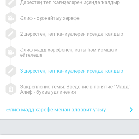
Дәрестең төп ҡағиҙәләрен иҫеңдә ҡалдыр
Әлиф - оҙонайтыу хәрефе
2 дәрестең төп ҡағиҙәләрен иҫеңдә ҡалдыр
Әлиф мәдд хәрефенең ҡаты һәм йомшаҡ
әйтелеше
3 дәрестең төп ҡағиҙәләрен иҫеңдә ҡалдыр
Закрепление темы: Введение в понятие "Мадд".
Алиф - буква удлинения
Әлиф мәдд хәрефе менән алвавит уҡыу