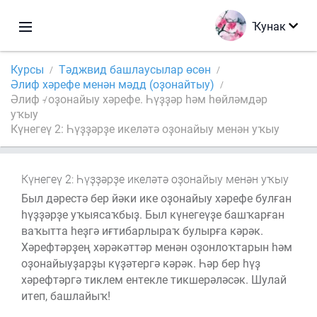
Ҡунак
Курсы
Тәджвид башлаусылар өсөн
Әлиф хәрефе менән мәдд (оҙонайтыу)
Әлиф - оҙонайыу хәрефе. Һүҙҙәр һәм һөйләмдәр
уҡыу
Күнегеү 2: Һүҙҙәрҙе икеләтә оҙонайыу менән уҡыу
Күнегеү 2: Һүҙҙәрҙе икеләтә оҙонайыу менән уҡыу
Был дәрестә бер йәки ике оҙонайыу хәрефе булған
һүҙҙәрҙе уҡыясаҡбыҙ. Был күнегеүҙе башҡарған
ваҡытта һеҙгә иғтибарлыраҡ булырға кәрәк.
Хәрефтәрҙең хәрәкәттәр менән оҙонлоҡтарын һәм
оҙонайыуҙарҙы күҙәтергә кәрәк. Һәр бер һүҙ
хәрефтәргә тиклем ентекле тикшерәләсәк. Шулай
итеп, башлайыҡ!