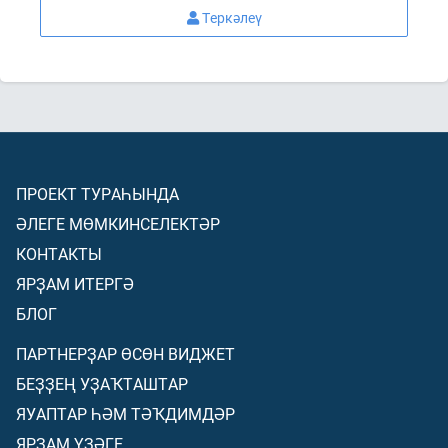
Теркәлеү
ПРОЕКТ ТУРАҺЫНДА
ӘЛЕГЕ МӨМКИНСЕЛЕКТӘР
КОНТАКТЫ
ЯРҘАМ ИТЕРГӘ
БЛОГ
ПАРТНЕРҘАР ӨСӨН ВИДЖЕТ
БЕҘҘЕҢ УҘАҠТАШТАР
ЯУАПТАР ҺӘМ ТӘҠДИМДӘР
ЯРҘАМ ҮҘӘГЕ