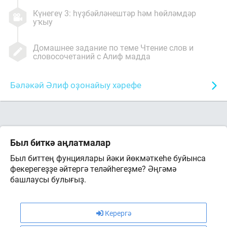
Күнегеү 3: һүҙбәйләнештәр һәм һөйләмдәр
уҡыу
Домашнее задание по теме Чтение слов и
словосочетаний с Алиф мадда
Бәләкәй Әлиф оҙонайыу хәрефе
Был биткә аңлатмалар
Был биттең фунциялары йәки йөкмәткеһе буйынса
фекерегеҙҙе әйтергә теләйһегеҙме? Әңгәмә
башлаусы булығыҙ.
Керергә