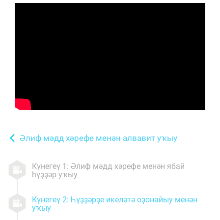
Әлиф мәдд хәрефе менән алвавит уҡыу
Күнегеү 1: Әлиф мәдд хәрефе менән ябай
һүҙҙәр уҡыу
Күнегеү 2: Һүҙҙәрҙе икеләтә оҙонайыу менән
уҡыу