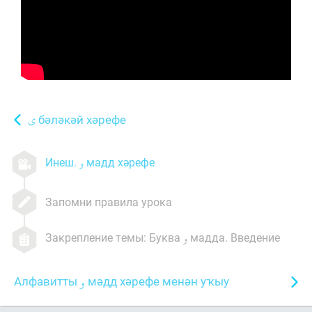
бәләкәй хәрефе
Инеш.
мадд хәрефе
Запомни правила урока
Закрепление темы: Буква
мадда. Введение
Алфавитты
мәдд хәрефе менән уҡыу