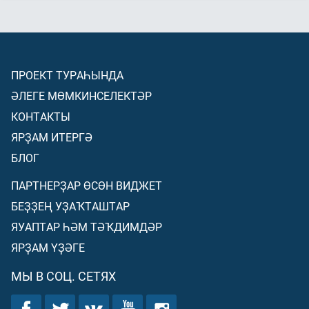
ПРОЕКТ ТУРАҺЫНДА
ӘЛЕГЕ МӨМКИНСЕЛЕКТӘР
КОНТАКТЫ
ЯРҘАМ ИТЕРГӘ
БЛОГ
ПАРТНЕРҘАР ӨСӨН ВИДЖЕТ
БЕҘҘЕҢ УҘАҠТАШТАР
ЯУАПТАР ҺӘМ ТӘҠДИМДӘР
ЯРҘАМ ҮҘӘГЕ
МЫ В СОЦ. СЕТЯХ