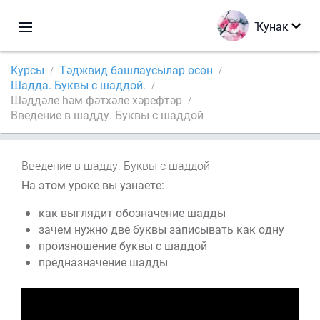
Ҡунак
Курсы
Тәджвид башлаусылар өсөн
Шадда. Буквы с шаддой.
Шәддәле һәм фәтхәле хәрефтәр
Введение в шадду. Буквы с шаддой
Введение в шадду. Буквы с шаддой
На этом уроке вы узнаете:
как выглядит обозначение шадды
зачем нужно две буквы записывать как одну
произношение буквы с шаддой
предназначение шадды