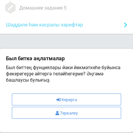
Домашнее задание 5
Шәддәле һәм кәсралы хәрефтәр
Был биткә аңлатмалар
Был биттең фунциялары йәки йөкмәткеһе буйынса
фекерегеҙҙе әйтергә теләйһегеҙме? Әңгәмә
башлаусы булығыҙ.
Керергә
Теркәлеү