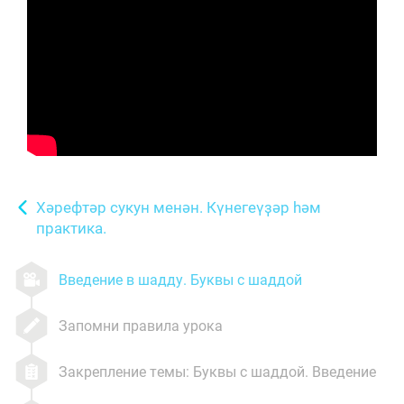
Хәрефтәр сукун менән. Күнегеүҙәр һәм
практика.
Введение в шадду. Буквы с шаддой
Запомни правила урока
Закрепление темы: Буквы с шаддой. Введение