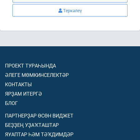
Теркәлеү
ПРОЕКТ ТУРАҺЫНДА
ӘЛЕГЕ МӨМКИНСЕЛЕКТӘР
КОНТАКТЫ
ЯРҘАМ ИТЕРГӘ
БЛОГ
ПАРТНЕРҘАР ӨСӨН ВИДЖЕТ
БЕҘҘЕҢ УҘАҠТАШТАР
ЯУАПТАР ҺӘМ ТӘҠДИМДӘР