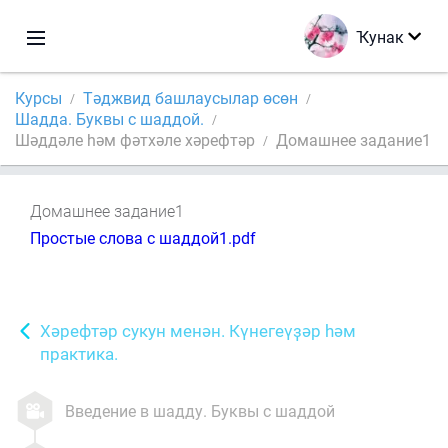
Ҡунак
Курсы
Тәджвид башлаусылар өсөн
Шадда. Буквы с шаддой.
Шәддәле һәм фәтхәле хәрефтәр
Домашнее задание1
Домашнее задание1
Простые слова с шаддой1.pdf
Хәрефтәр сукун менән. Күнегеүҙәр һәм
практика.
Введение в шадду. Буквы с шаддой