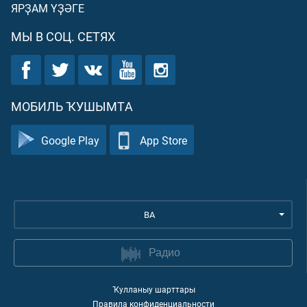
ЯРҘАМ ҮҘӘГЕ
МЫ В СОЦ. СЕТЯХ
МОБИЛЬ ҠУШЫМТА
Google Play
App Store
BA
Радио
Ҡулланыу шарттары
Правила конфиденциальности