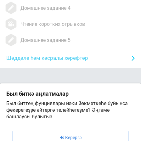
Домашнее задание 4
Чтение коротких отрывков
Домашнее задание 5
Шәддәле һәм кәсралы хәрефтәр
Был биткә аңлатмалар
Был биттең фунциялары йәки йөкмәткеһе буйынса
фекерегеҙҙе әйтергә теләйһегеҙме? Әңгәмә
башлаусы булығыҙ.
Керергә