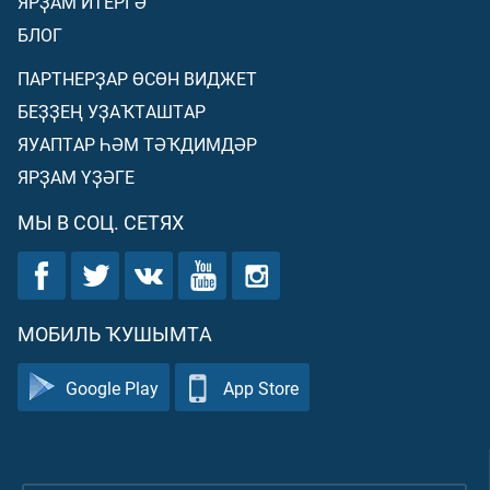
ЯРҘАМ ИТЕРГӘ
БЛОГ
ПАРТНЕРҘАР ӨСӨН ВИДЖЕТ
БЕҘҘЕҢ УҘАҠТАШТАР
ЯУАПТАР ҺӘМ ТӘҠДИМДӘР
ЯРҘАМ ҮҘӘГЕ
МЫ В СОЦ. СЕТЯХ
МОБИЛЬ ҠУШЫМТА
Google Play
App Store