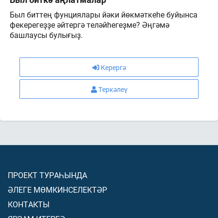
Был биттең фунциялары йәки йөкмәткеһе буйынса
фекерегеҙҙе әйтергә теләйһегеҙме? Әңгәмә
башлаусы булығыҙ.
Керергә
Теркәлеү
ПРОЕКТ ТУРАҺЫНДА
ӘЛЕГЕ МӨМКИНСЕЛЕКТӘР
КОНТАКТЫ