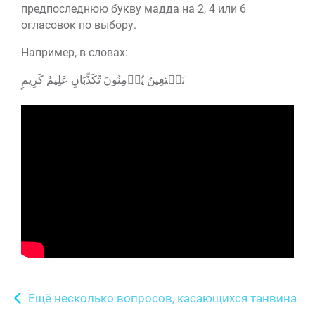
предпоследнюю букву мадда на 2, 4 или 6
огласовок по выбору.
Например, в словах:
نَسۡتَعِينُ يُؤۡمِنُونَ تُكَذِّبَانِ عَلِيمٌ كَرِيمٍ
Ещё несколько вопросов, касающихся танвина