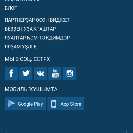
БЛОГ
ПАРТНЕРҘАР ӨСӨН ВИДЖЕТ
БЕҘҘЕҢ УҘАҠТАШТАР
ЯУАПТАР ҺӘМ ТӘҠДИМДӘР
ЯРҘАМ ҮҘӘГЕ
МЫ В СОЦ. СЕТЯХ
МОБИЛЬ ҠУШЫМТА
Google Play
App Store