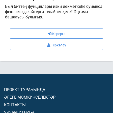
Был биттең фунциялары йәки йөкмәткеһе буйынса
фекерегеҙҙе әйтергә теләйһегеҙме? Әңгәмә
башлаусы булығыҙ.
Керергә
Теркәлеү
ПРОЕКТ ТУРАҺЫНДА
ӘЛЕГЕ МӨМКИНСЕЛЕКТӘР
КОНТАКТЫ
ЯРҘАМ ИТЕРГӘ