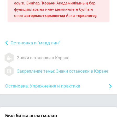
асыҡ. Зинһар, Ҡөрьән Академияһының бар
функцияларына инеү мөмкинлеге булһын
өсөн
авторлаштырылығыҙ
йәки
теркәлегеҙ
.
Остановка и "мадд лин"
Знаки остановки в Коране
Закрепление темы: Знаки остановки в Коране
Остановка. Упражнения и практика
Был биткә аңлатмалар