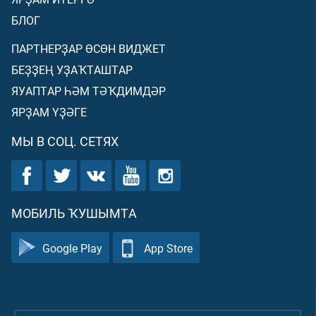
БЛОГ
ПАРТНЕРҘАР ӨСӨН ВИДЖЕТ
БЕҘҘЕҢ УҘАҠТАШТАР
ЯУАПТАР ҺӘМ ТӘҠДИМДӘР
ЯРҘАМ ҮҘӘГЕ
МЫ В СОЦ. СЕТЯХ
МОБИЛЬ ҠУШЫМТА
Google Play
App Store