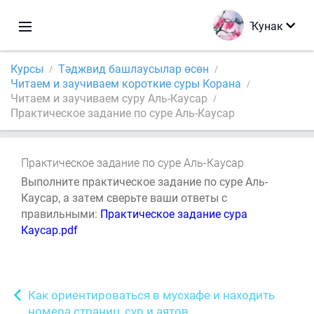
Ҡунак
Курсы
Тәджвид башлаусылар өсөн
Читаем и заучиваем короткие суры Корана
Читаем и заучиваем суру Аль-Каусар
Практическое задание по суре Аль-Каусар
Практическое задание по суре Аль-Каусар
Выполните практическое задание по суре Аль-
Каусар, а затем сверьте ваши ответы с
правильными:
Практическое задание сура
Каусар.pdf
Как ориентироваться в мусхафе и находить
номера страниц, сур и аятов