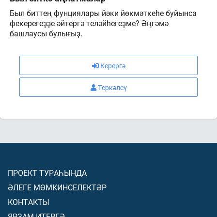
Был биттең фунциялары йәки йөкмәткеһе буйынса
фекерегеҙҙе әйтергә теләйһегеҙме? Әңгәмә
башлаусы булығыҙ.
Керергә
Теркәлеү
ПРОЕКТ ТУРАҺЫНДА
ӘЛЕГЕ МӨМКИНСЕЛЕКТӘР
КОНТАКТЫ
ЯРҘАМ ИТЕРГӘ