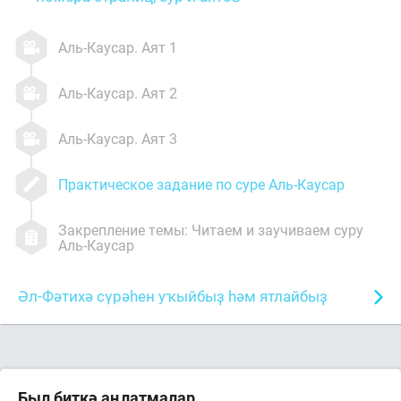
Аль-Каусар. Аят 1
Аль-Каусар. Аят 2
Аль-Каусар. Аят 3
Практическое задание по суре Аль-Каусар
Закрепление темы: Читаем и заучиваем суру
Аль-Каусар
Әл-Фәтихә сүрәһен уҡыйбыҙ һәм ятлайбыҙ
Был биткә аңлатмалар