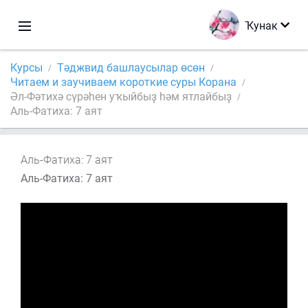
Ҡунак
Курсы
Тәджвид башлаусылар өсөн
Читаем и заучиваем короткие суры Корана
Әл-Фәтихә сүрәһен уҡыйбыҙ һәм ятлайбыҙ
Аль-Фатиха: 7 аят
Аль-Фатиха: 7 аят
Аль-Фатиха: 7 аят