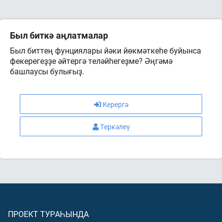
Был биткә аңлатмалар
Был биттең фунциялары йәки йөкмәткеһе буйынса
фекерегеҙҙе әйтергә теләйһегеҙме? Әңгәмә
башлаусы булығыҙ.
Керергә
Теркәлеү
ПРОЕКТ ТУРАҺЫНДА