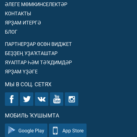
ӘЛЕГЕ МӨМКИНСЕЛЕКТӘР
КОНТАКТЫ
ЯРҘАМ ИТЕРГӘ
БЛОГ
ПАРТНЕРҘАР ӨСӨН ВИДЖЕТ
БЕҘҘЕҢ УҘАҠТАШТАР
ЯУАПТАР ҺӘМ ТӘҠДИМДӘР
ЯРҘАМ ҮҘӘГЕ
МЫ В СОЦ. СЕТЯХ
МОБИЛЬ ҠУШЫМТА
Google Play
App Store