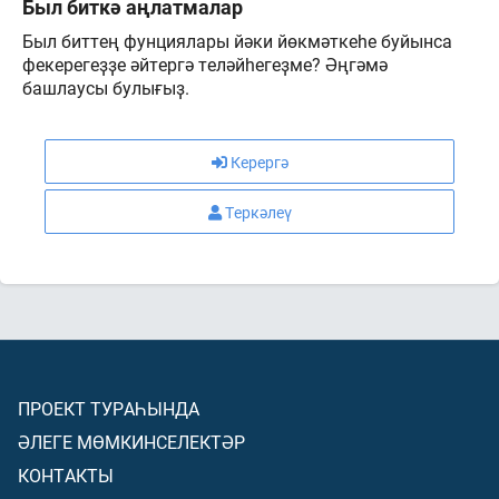
Был биткә аңлатмалар
Был биттең фунциялары йәки йөкмәткеһе буйынса
фекерегеҙҙе әйтергә теләйһегеҙме? Әңгәмә
башлаусы булығыҙ.
Керергә
Теркәлеү
ПРОЕКТ ТУРАҺЫНДА
ӘЛЕГЕ МӨМКИНСЕЛЕКТӘР
КОНТАКТЫ