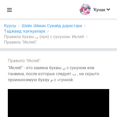
Ҡунак
Курсы
Шейх Әймән Сүвәйд дәрестәре
Тәджвид ҡағиҙәләре
Правила буквы ن (нун) с сукуном: Икляб
Правило "Икляб"
Правило "Икляб"
"Икляб" - это замена буквы ن с сукуном или
танвина, после которых следует ب , на скрыто
произносимую букву م с «гунной.