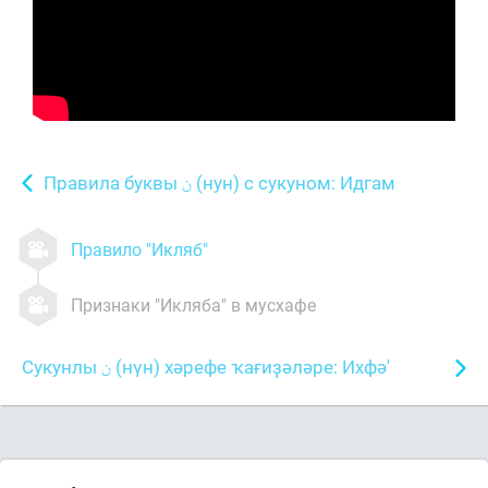
Правила буквы
(нун) с сукуном: Идгам
Правило "Икляб"
Признаки "Икляба" в мусхафе
Сукунлы
(нүн) хәрефе ҡағиҙәләре: Ихфә'