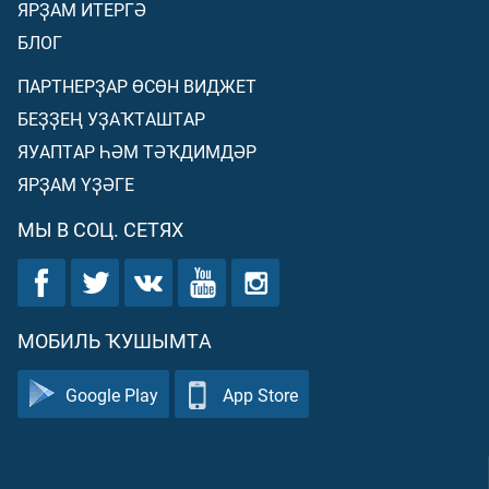
ЯРҘАМ ИТЕРГӘ
БЛОГ
ПАРТНЕРҘАР ӨСӨН ВИДЖЕТ
БЕҘҘЕҢ УҘАҠТАШТАР
ЯУАПТАР ҺӘМ ТӘҠДИМДӘР
ЯРҘАМ ҮҘӘГЕ
МЫ В СОЦ. СЕТЯХ
МОБИЛЬ ҠУШЫМТА
Google Play
App Store