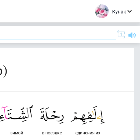
Ҡунак
р)
зимой
в поездке
единения их