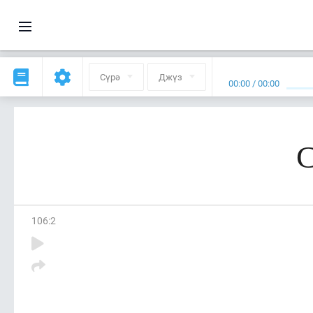
Сүрә
Джүз
00:00
/
00:00
С
106
:
2