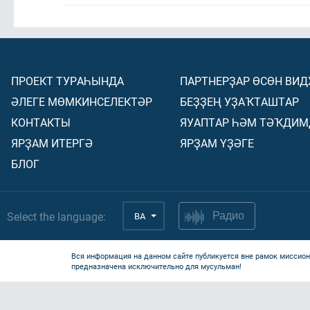
ПРОЕКТ ТУРАҺЫНДА
ПАРТНЕРҘАР ӨСӨН ВИ
ӘЛЕГЕ МӨМКИНСЕЛЕКТӘР
БЕҘҘЕҢ УҘАҠТАШТАР
КОНТАКТЫ
ЯУАПТАР ҺӘМ ТӘҠДИМ
ЯРҘАМ ИТЕРГӘ
ЯРҘАМ ҮҘӘГЕ
БЛОГ
Select the language:
BA
Радио
Вся информация на данном сайте публикуется вне рамок миссион
предназначена исключительно для мусульман!