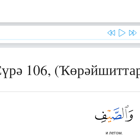
үрә 106, (Ҡөрәйшитта
и летом.