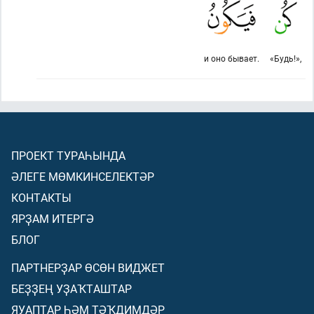
и оно бывает.
«Будь!»,
ПРОЕКТ ТУРАҺЫНДА
ӘЛЕГЕ МӨМКИНСЕЛЕКТӘР
КОНТАКТЫ
ЯРҘАМ ИТЕРГӘ
БЛОГ
ПАРТНЕРҘАР ӨСӨН ВИДЖЕТ
БЕҘҘЕҢ УҘАҠТАШТАР
ЯУАПТАР ҺӘМ ТӘҠДИМДӘР