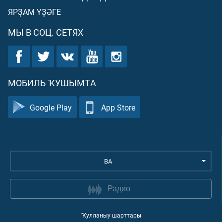
ЯРҘАМ ҮҘӘГЕ
МЫ В СОЦ. СЕТЯХ
МОБИЛЬ ҠУШЫМТА
Google Play
App Store
BA
Радио
Ҡулланыу шарттары