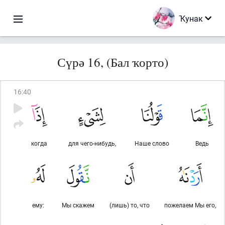
Ҡунак
Сүрә 16, (Бал ҡорто)
16
:
40
когда
для чего-нибудь,
Наше слово
Ведь
ему:
Мы скажем
(лишь) то, что
пожелаем Мы его,