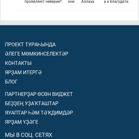
проявляют неверие?
они
Аллаха
а к благодати
ПРОЕКТ ТУРАҺЫНДА
ӘЛЕГЕ МӨМКИНСЕЛЕКТӘР
КОНТАКТЫ
ЯРҘАМ ИТЕРГӘ
БЛОГ
ПАРТНЕРҘАР ӨСӨН ВИДЖЕТ
БЕҘҘЕҢ УҘАҠТАШТАР
ЯУАПТАР ҺӘМ ТӘҠДИМДӘР
ЯРҘАМ ҮҘӘГЕ
МЫ В СОЦ. СЕТЯХ