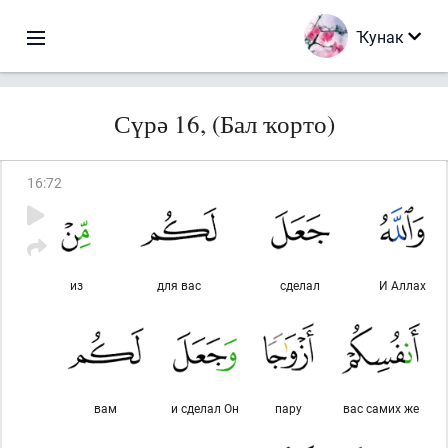
Ҡунак
Сүрә 16, (Бал ҡорто)
16
:
72
из
для вас
сделал
И Аллах
вам
и сделал Он
пару
вас самих же