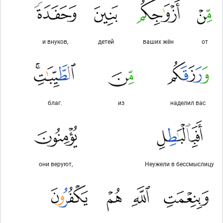
и внуков,
детей
ваших жён
от
благ.
из
наделил вас
они веруют,
Неужели в бессмыслицу