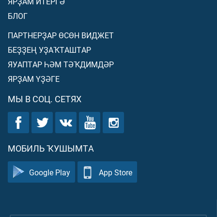
ЯРҘАМ ИТЕРГӘ
БЛОГ
ПАРТНЕРҘАР ӨСӨН ВИДЖЕТ
БЕҘҘЕҢ УҘАҠТАШТАР
ЯУАПТАР ҺӘМ ТӘҠДИМДӘР
ЯРҘАМ ҮҘӘГЕ
МЫ В СОЦ. СЕТЯХ
МОБИЛЬ ҠУШЫМТА
Google Play
App Store