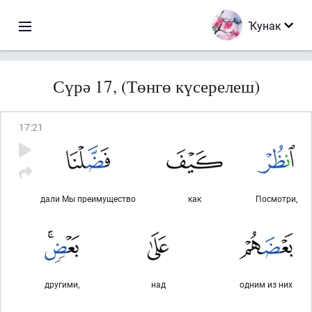
Ҡунак
Сүрә 17, (Төнгө күсерелеш)
17
:
21
дали Мы преимущество
как
Посмотри,
другими,
над
одним из них