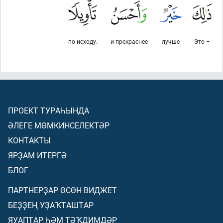
по исходу.
и прекраснее
лучше
Это –
ПРОЕКТ ТУРАҺЫНДА
ӘЛЕГЕ МӨМКИНСЕЛЕКТӘР
КОНТАКТЫ
ЯРҘАМ ИТЕРГӘ
БЛОГ
ПАРТНЕРҘАР ӨСӨН ВИДЖЕТ
БЕҘҘЕҢ УҘАҠТАШТАР
ЯУАПТАР ҺӘМ ТӘҠДИМДӘР