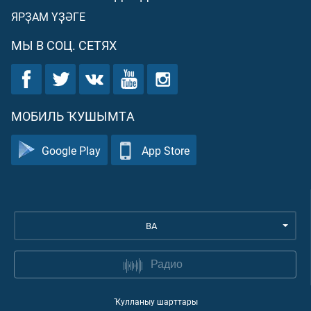
ЯРҘАМ ҮҘӘГЕ
МЫ В СОЦ. СЕТЯХ
МОБИЛЬ ҠУШЫМТА
Google Play
App Store
BA
Радио
Ҡулланыу шарттары