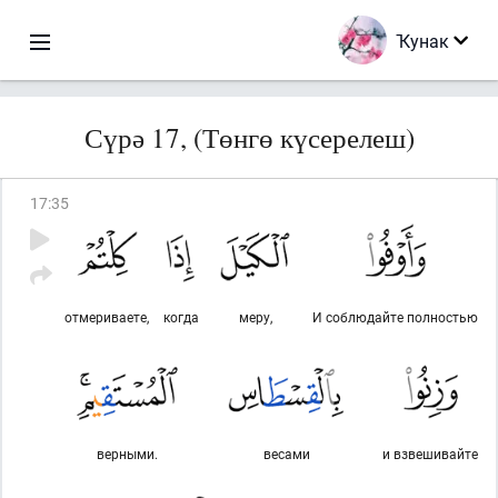
Ҡунак
Сүрә 17, (Төнгө күсерелеш)
17
:
35
отмериваете,
когда
меру,
И соблюдайте полностью
верными.
весами
и взвешивайте