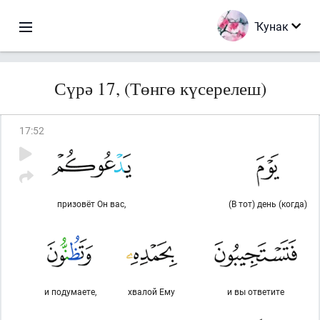
Ҡунак
Сүрә 17, (Төнгө күсерелеш)
17
:
52
призовёт Он вас,
(В тот) день (когда)
и подумаете,
хвалой Ему
и вы ответите