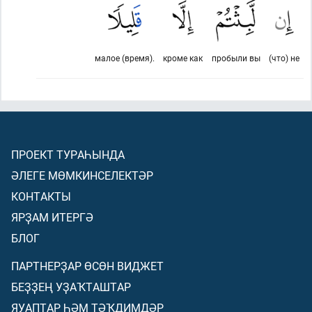
малое (время).
кроме как
пробыли вы
(что) не
ПРОЕКТ ТУРАҺЫНДА
ӘЛЕГЕ МӨМКИНСЕЛЕКТӘР
КОНТАКТЫ
ЯРҘАМ ИТЕРГӘ
БЛОГ
ПАРТНЕРҘАР ӨСӨН ВИДЖЕТ
БЕҘҘЕҢ УҘАҠТАШТАР
ЯУАПТАР ҺӘМ ТӘҠДИМДӘР