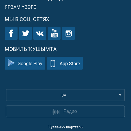
ЯРҘАМ ҮҘӘГЕ
МЫ В СОЦ. СЕТЯХ
МОБИЛЬ ҠУШЫМТА
Google Play
App Store
BA
Радио
Ҡулланыу шарттары