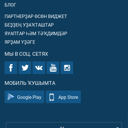
БЛОГ
ПАРТНЕРҘАР ӨСӨН ВИДЖЕТ
БЕҘҘЕҢ УҘАҠТАШТАР
ЯУАПТАР ҺӘМ ТӘҠДИМДӘР
ЯРҘАМ ҮҘӘГЕ
МЫ В СОЦ. СЕТЯХ
МОБИЛЬ ҠУШЫМТА
Google Play
App Store