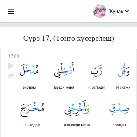
Ҡунак
Сүрә 17, (Төнгө күсерелеш)
17
:
80
входом
Введи меня
«Господи!
И скажи:
выходом
и выведи меня
правды