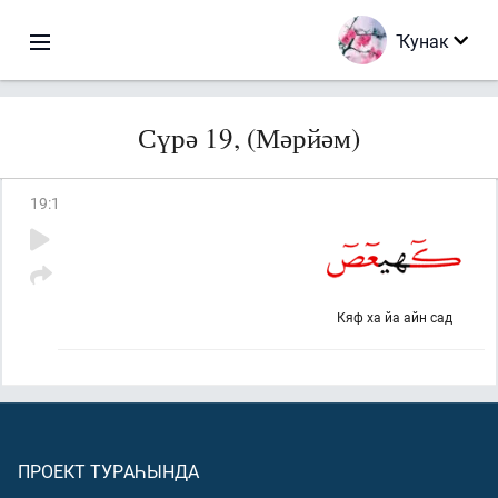
Ҡунак
Сүрә 19, (Мәрйәм)
19
:
1
Кяф ха йа айн сад
ПРОЕКТ ТУРАҺЫНДА