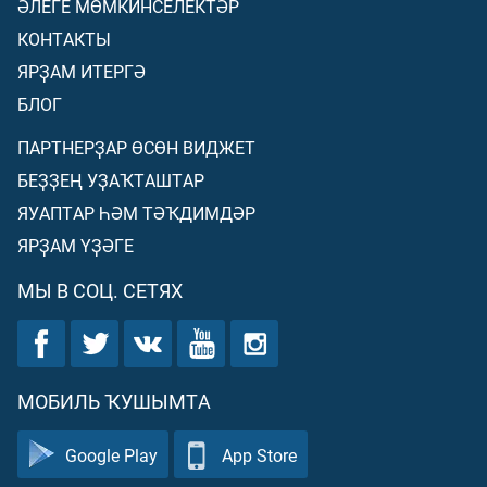
ӘЛЕГЕ МӨМКИНСЕЛЕКТӘР
КОНТАКТЫ
ЯРҘАМ ИТЕРГӘ
БЛОГ
ПАРТНЕРҘАР ӨСӨН ВИДЖЕТ
БЕҘҘЕҢ УҘАҠТАШТАР
ЯУАПТАР ҺӘМ ТӘҠДИМДӘР
ЯРҘАМ ҮҘӘГЕ
МЫ В СОЦ. СЕТЯХ
МОБИЛЬ ҠУШЫМТА
Google Play
App Store