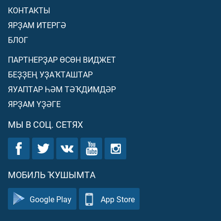
КОНТАКТЫ
ЯРҘАМ ИТЕРГӘ
БЛОГ
ПАРТНЕРҘАР ӨСӨН ВИДЖЕТ
БЕҘҘЕҢ УҘАҠТАШТАР
ЯУАПТАР ҺӘМ ТӘҠДИМДӘР
ЯРҘАМ ҮҘӘГЕ
МЫ В СОЦ. СЕТЯХ
МОБИЛЬ ҠУШЫМТА
Google Play
App Store