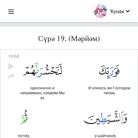
Ҡунак
Сүрә 19, (Мәрйәм)
19
:
68
однозначно и
И клянусь же Господом
непременно, соберём Мы
твоим,
их
потом,
и шайтанов,