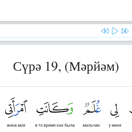
Сүрә 19, (Мәрйәм)
жена моя
в то время как была
мальчик:
у меня