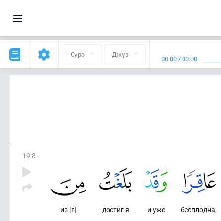
Сүрә
Джүз
00:00
/
00:00
19
:
8
из [в]
достиг я
и уже
бесплодна,