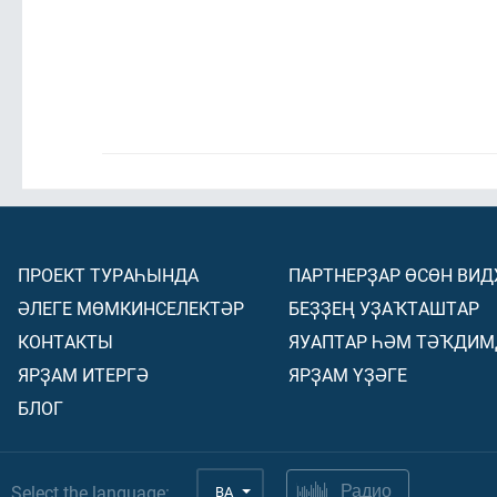
ПРОЕКТ ТУРАҺЫНДА
ПАРТНЕРҘАР ӨСӨН ВИ
ӘЛЕГЕ МӨМКИНСЕЛЕКТӘР
БЕҘҘЕҢ УҘАҠТАШТАР
КОНТАКТЫ
ЯУАПТАР ҺӘМ ТӘҠДИМ
ЯРҘАМ ИТЕРГӘ
ЯРҘАМ ҮҘӘГЕ
БЛОГ
Select the language:
BA
Радио