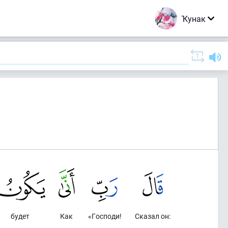
Ҡунак
будет
Как
«Господи!
Сказал он: