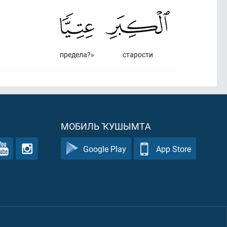
предела?»
старости
МОБИЛЬ ҠУШЫМТА
Google Play
App Store