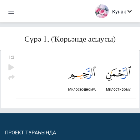
Ҡунак
Сүрә 1, (Ҡөрьәнде асыусы)
1
:
3
Милосердному,
Милостивому,
ПРОЕКТ ТУРАҺЫНДА