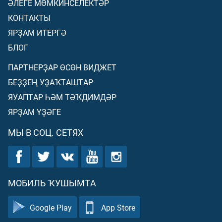
ӘЛЕГЕ МӨМКИНСЕЛЕКТӘР
КОНТАКТЫ
ЯРҘАМ ИТЕРГӘ
БЛОГ
ПАРТНЕРҘАР ӨСӨН ВИДЖЕТ
БЕҘҘЕҢ УҘАҠТАШТАР
ЯУАПТАР ҺӘМ ТӘҠДИМДӘР
ЯРҘАМ ҮҘӘГЕ
МЫ В СОЦ. СЕТЯХ
МОБИЛЬ ҠУШЫМТА
Google Play
App Store