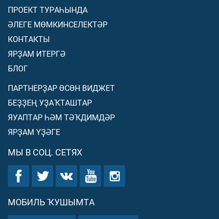
ПРОЕКТ ТУРАҺЫНДА
ӘЛЕГЕ МӨМКИНСЕЛЕКТӘР
КОНТАКТЫ
ЯРҘАМ ИТЕРГӘ
БЛОГ
ПАРТНЕРҘАР ӨСӨН ВИДЖЕТ
БЕҘҘЕҢ УҘАҠТАШТАР
ЯУАПТАР ҺӘМ ТӘҠДИМДӘР
ЯРҘАМ ҮҘӘГЕ
МЫ В СОЦ. СЕТЯХ
МОБИЛЬ ҠУШЫМТА