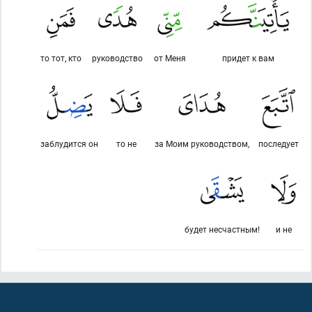
то тот, кто
руководство
от Меня
придет к вам
заблудится он
то не
за Моим руководством,
последует
будет несчастным!
и не