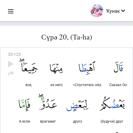
Ҡунак
Сүрә 20, (Та-һа)
20
:
123
все,
из него
«Спуститесь оба
Сказал Он:
А если
врагами!
другу
(будучи) друг