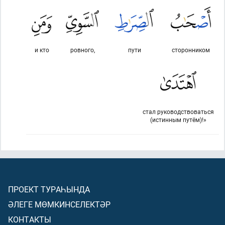
и кто
ровного,
пути
сторонником
стал руководствоваться
(истинным путём)!»
ПРОЕКТ ТУРАҺЫНДА
ӘЛЕГЕ МӨМКИНСЕЛЕКТӘР
КОНТАКТЫ