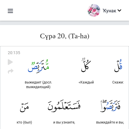
Ҡунак
Сүрә 20, (Та-һа)
20
:
135
выжидает (досл.
«Каждый
Скажи:
выжидающий)
кто (был)
и вы узнаете,
выжидайте и вы,