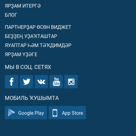
ЯРҘАМ ИТЕРГӘ
БЛОГ
ПАРТНЕРҘАР ӨСӨН ВИДЖЕТ
БЕҘҘЕҢ УҘАҠТАШТАР
ЯУАПТАР ҺӘМ ТӘҠДИМДӘР
ЯРҘАМ ҮҘӘГЕ
МЫ В СОЦ. СЕТЯХ
МОБИЛЬ ҠУШЫМТА
Google Play
App Store