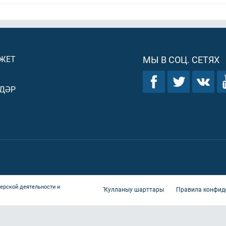
ДЖЕТ
МЫ В СОЦ. СЕТЯХ
ДӘР
ерской деятельности и
Ҡулланыу шарттары
Правила конфид