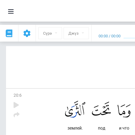
Сүрә
Джүз
00:00
/
00:00
20
:
6
землей.
под
и что