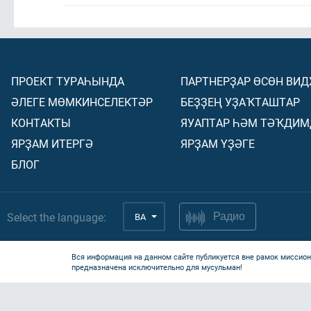
ПРОЕКТ ТУРАҺЫНДА
ПАРТНЕРҘАР ӨСӨН ВИ
ӘЛЕГЕ МӨМКИНСЕЛЕКТӘР
БЕҘҘЕҢ УҘАҠТАШТАР
КОНТАКТЫ
ЯУАПТАР ҺӘМ ТӘҠДИМ
ЯРҘАМ ИТЕРГӘ
ЯРҘАМ ҮҘӘГЕ
БЛОГ
Select the language:
BA
Радио
Вся информация на данном сайте публикуется вне рамок миссион
предназначена исключительно для мусульман!