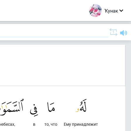
Ҡунак
небесах,
в
то, что
Ему принадлежит