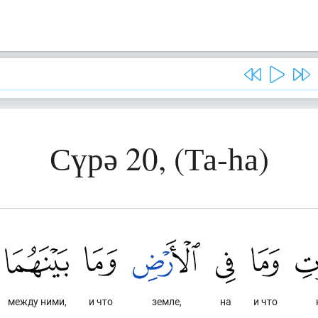
Сүрә 20, (Та-һа)
между ними,
и что
земле,
на
и что