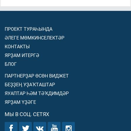
ПРОЕКТ ТУРАҺЫНДА
ӘЛЕГЕ МӨМКИНСЕЛЕКТӘР
КОНТАКТЫ
ЯРҘАМ ИТЕРГӘ
БЛОГ
ПАРТНЕРҘАР ӨСӨН ВИДЖЕТ
БЕҘҘЕҢ УҘАҠТАШТАР
ЯУАПТАР ҺӘМ ТӘҠДИМДӘР
ЯРҘАМ ҮҘӘГЕ
МЫ В СОЦ. СЕТЯХ