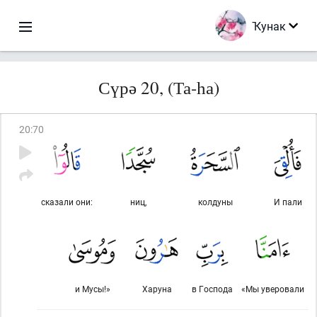
Ҡунак
Сүрә 20, (Та-һа)
20
:
70
сказали они:
ниц,
колдуны
И пали
и Мусы!»
Харуна
в Господа
«Мы уверовали