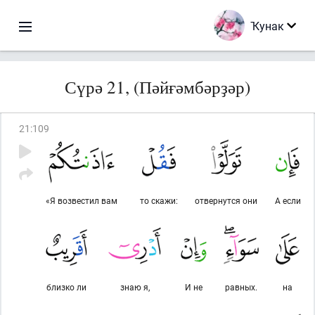
Ҡунак
Сүрә 21, (Пәйғәмбәрҙәр)
21
:
109
«Я возвестил вам
то скажи:
отвернутся они
А если
близко ли
знаю я,
И не
равных.
на