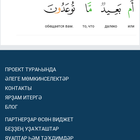
обещается вам.
то, что
далеко
или
ПРОЕКТ ТУРАҺЫНДА
ӘЛЕГЕ МӨМКИНСЕЛЕКТӘР
КОНТАКТЫ
ЯРҘАМ ИТЕРГӘ
БЛОГ
ПАРТНЕРҘАР ӨСӨН ВИДЖЕТ
БЕҘҘЕҢ УҘАҠТАШТАР
ЯУАПТАР ҺӘМ ТӘҠДИМДӘР