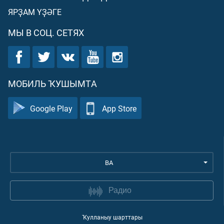
ЯРҘАМ ҮҘӘГЕ
МЫ В СОЦ. СЕТЯХ
МОБИЛЬ ҠУШЫМТА
Google Play
App Store
BA
Радио
Ҡулланыу шарттары