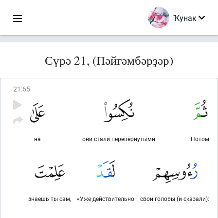
Ҡунак
Сүрә 21, (Пәйғәмбәрҙәр)
21
:
65
на
они стали перевёрнутыми
Потом
знаешь ты сам,
«Уже действительно
свои головы (и сказали):