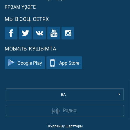
ЯРҘАМ ҮҘӘГЕ
МЫ В СОЦ. СЕТЯХ
МОБИЛЬ ҠУШЫМТА
Google Play
App Store
BA
Радио
Ҡулланыу шарттары