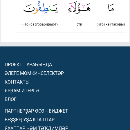
(что) разговаривают».
эти
(что) не (таковы)
ПРОЕКТ ТУРАҺЫНДА
ӘЛЕГЕ МӨМКИНСЕЛЕКТӘР
КОНТАКТЫ
ЯРҘАМ ИТЕРГӘ
БЛОГ
ПАРТНЕРҘАР ӨСӨН ВИДЖЕТ
БЕҘҘЕҢ УҘАҠТАШТАР
ЯУАПТАР ҺӘМ ТӘҠДИМДӘР