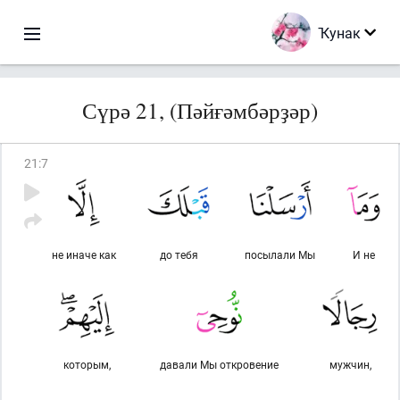
Ҡунак
Сүрә 21, (Пәйғәмбәрҙәр)
21
:
7
не иначе как
до тебя
посылали Мы
И не
которым,
давали Мы откровение
мужчин,