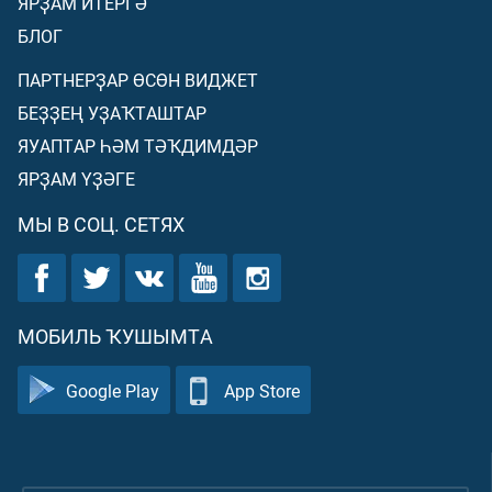
ЯРҘАМ ИТЕРГӘ
БЛОГ
ПАРТНЕРҘАР ӨСӨН ВИДЖЕТ
БЕҘҘЕҢ УҘАҠТАШТАР
ЯУАПТАР ҺӘМ ТӘҠДИМДӘР
ЯРҘАМ ҮҘӘГЕ
МЫ В СОЦ. СЕТЯХ
МОБИЛЬ ҠУШЫМТА
Google Play
App Store