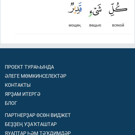
мощен,
вещью
всякой
ПРОЕКТ ТУРАҺЫНДА
ӘЛЕГЕ МӨМКИНСЕЛЕКТӘР
КОНТАКТЫ
ЯРҘАМ ИТЕРГӘ
БЛОГ
ПАРТНЕРҘАР ӨСӨН ВИДЖЕТ
БЕҘҘЕҢ УҘАҠТАШТАР
ЯУАПТАР ҺӘМ ТӘҠДИМДӘР