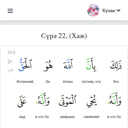
Ҡунак
Сүрә 22, (Хаж)
22
:
6
Истинный,
Он
Аллах
потому, что
Это
над
и что Он
умерших,
оживляет
и что Он