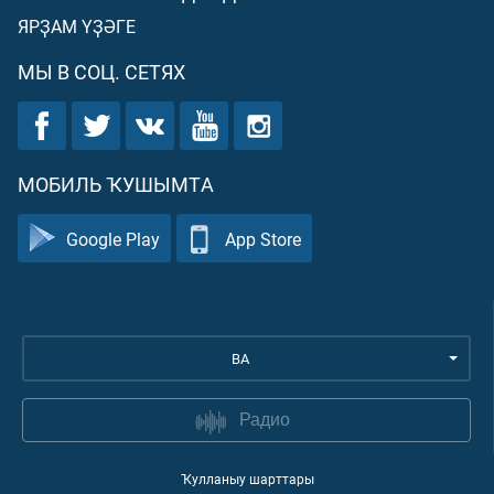
ЯРҘАМ ҮҘӘГЕ
МЫ В СОЦ. СЕТЯХ
МОБИЛЬ ҠУШЫМТА
Google Play
App Store
BA
Радио
Ҡулланыу шарттары