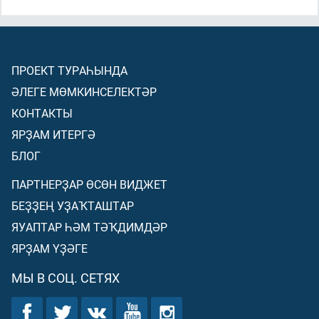
ПРОЕКТ ТУРАҺЫНДА
ӘЛЕГЕ МӨМКИНСЕЛЕКТӘР
КОНТАКТЫ
ЯРҘАМ ИТЕРГӘ
БЛОГ
ПАРТНЕРҘАР ӨСӨН ВИДЖЕТ
БЕҘҘЕҢ УҘАҠТАШТАР
ЯУАПТАР ҺӘМ ТӘҠДИМДӘР
ЯРҘАМ ҮҘӘГЕ
МЫ В СОЦ. СЕТЯХ