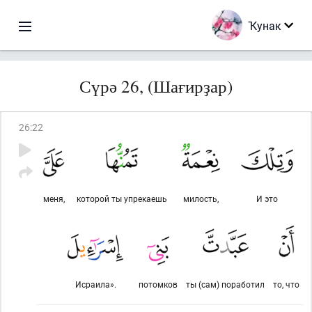
Ҡунак
Сүрә 26, (Шағирҙар)
26
:
22
меня,
которой ты упрекаешь
милость,
И это
Исраила».
потомков
ты (сам) поработил
то, что