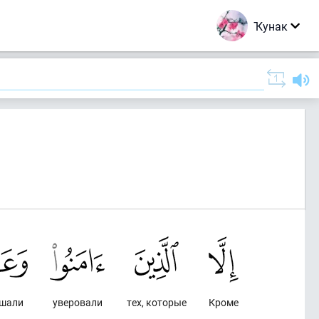
Ҡунак
ршали
уверовали
тех, которые
Кроме