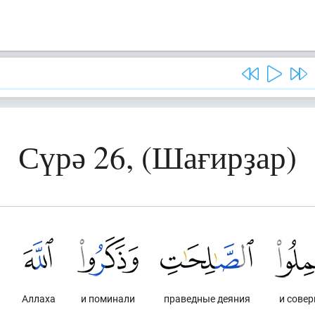
Сүрә 26, (Шағирҙар)
Аллаха
и поминали
праведные деяния
и сове