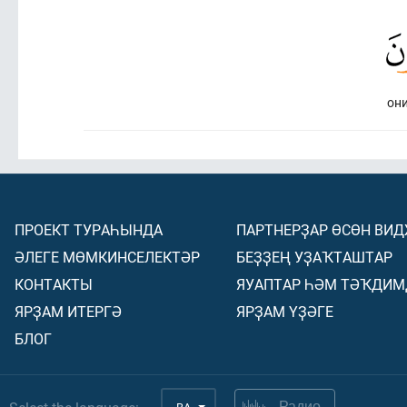
они
ПРОЕКТ ТУРАҺЫНДА
ПАРТНЕРҘАР ӨСӨН ВИ
ӘЛЕГЕ МӨМКИНСЕЛЕКТӘР
БЕҘҘЕҢ УҘАҠТАШТАР
КОНТАКТЫ
ЯУАПТАР ҺӘМ ТӘҠДИМ
ЯРҘАМ ИТЕРГӘ
ЯРҘАМ ҮҘӘГЕ
БЛОГ
Радио