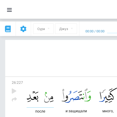
Сүрә
Джүз
00:00
/
00:00
26
:
227
и защищали
много,
после