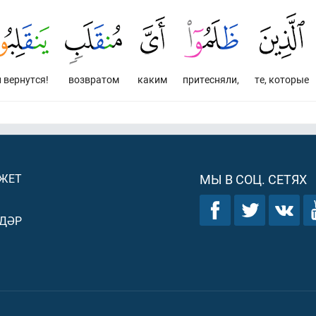
 вернутся!
возвратом
каким
притесняли,
те, которые
ДЖЕТ
МЫ В СОЦ. СЕТЯХ
ДӘР