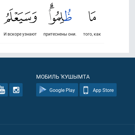
И вскоре узнают
притеснены они.
того, как
МОБИЛЬ ҠУШЫМТА
Google Play
App Store