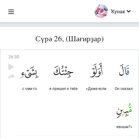
Ҡунак
Сүрә 26, (Шағирҙар)
26
:
30
с чем-то
я пришел к тебе
«Даже если
Он сказал:
явным?»