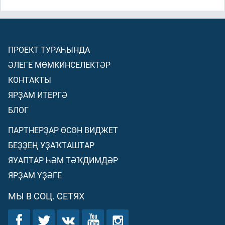
ПРОЕКТ ТУРАҺЫНДА
ӘЛЕГЕ МӨМКИНСЕЛЕКТӘР
КОНТАКТЫ
ЯРҘАМ ИТЕРГӘ
БЛОГ
ПАРТНЕРҘАР ӨСӨН ВИДЖЕТ
БЕҘҘЕҢ УҘАҠТАШТАР
ЯУАПТАР ҺӘМ ТӘҠДИМДӘР
ЯРҘАМ ҮҘӘГЕ
МЫ В СОЦ. СЕТЯХ