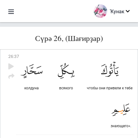
Ҡунак
Сүрә 26, (Шағирҙар)
26
:
37
колдуна
всякого
чтобы они привели к тебе
знающего».