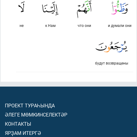
не
к Нам
что они
и думали они
будут возвращены
ПРОЕКТ ТУРАҺЫНДА
ӘЛЕГЕ МӨМКИНСЕЛЕКТӘР
КОНТАКТЫ
ЯРҘАМ ИТЕРГӘ