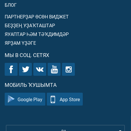
БЛОГ
ПАРТНЕРҘАР ӨСӨН ВИДЖЕТ
БЕҘҘЕҢ УҘАҠТАШТАР
ЯУАПТАР ҺӘМ ТӘҠДИМДӘР
ЯРҘАМ ҮҘӘГЕ
МЫ В СОЦ. СЕТЯХ
МОБИЛЬ ҠУШЫМТА
Google Play
App Store