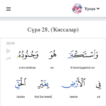
Ҡунак
Сүрә 28, (Ҡиссалар)
28
:
39
и его войска
он
И возгордился он
права
без [не имея]
земле
на