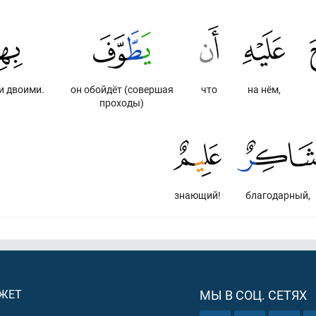
и двоими.
он обойдёт (совершая
что
на нём,
проходы)
знающий!
благодарный,
ДЖЕТ
МЫ В СОЦ. СЕТЯХ