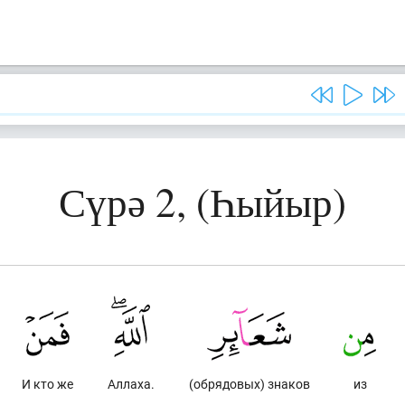
Сүрә 2, (Һыйыр)
И кто же
Аллаха.
(обрядовых) знаков
из