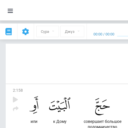
Сүрә
Джүз
00:00
/
00:00
2
:
158
или
к Дому
совершает большое
поломничество