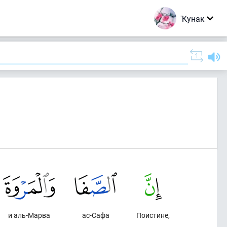
Ҡунак
и аль-Марва
ас-Сафа
Поистине,