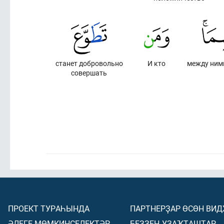
станет добровольно
И кто
между ним
совершать
ПРОЕКТ ТУРАҺЫНДА
ПАРТНЕРҘАР ӨСӨН ВИ
ӘЛЕГЕ МӨМКИНСЕЛЕКТӘР
БЕҘҘЕҢ УҘАҠТАШТАР