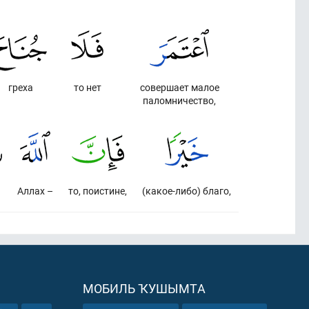
греха
то нет
совершает малое
паломничество,
Аллах –
то, поистине,
(какое-либо) благо,
МОБИЛЬ ҠУШЫМТА