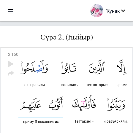
Ҡунак
Сүрә 2, (Һыйыр)
2
:
160
и исправили
покаялись
тех, которые
кроме
Те [такие] –
и разъясняли.
приму Я покаяние их