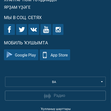
ЯРҘАМ ҮҘӘГЕ
МЫ В СОЦ. СЕТЯХ
МОБИЛЬ ҠУШЫМТА
Google Play
App Store
BA
Радио
Ҡулланыу шарттары