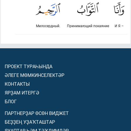
Милосердный.
Принимающий покаяние
И Я –
ПРОЕКТ ТУРАҺЫНДА
ӘЛЕГЕ МӨМКИНСЕЛЕКТӘР
КОНТАКТЫ
ЯРҘАМ ИТЕРГӘ
БЛОГ
ПАРТНЕРҘАР ӨСӨН ВИДЖЕТ
БЕҘҘЕҢ УҘАҠТАШТАР
ЯУАПТАР ҺӘМ ТӘҠДИМДӘР