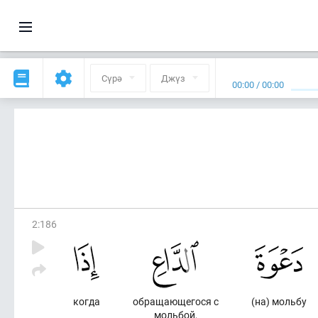
Сүрә
Джүз
00:00
/
00:00
2
:
186
когда
обращающегося с
(на) мольбу
мольбой,