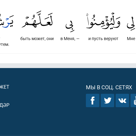
т
быть может, они
в Меня, —
и пусть веруют
Мне
тем.
ДЖЕТ
МЫ В СОЦ. СЕТЯХ
ДӘР